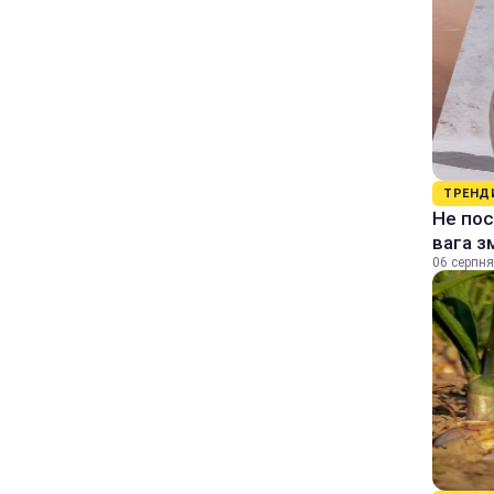
ТРЕНД
Не пос
вага з
06 серпня