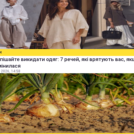
И
пішайте викидати одяг: 7 речей, які врятують вас, я
мінилася
 2026, 14:58