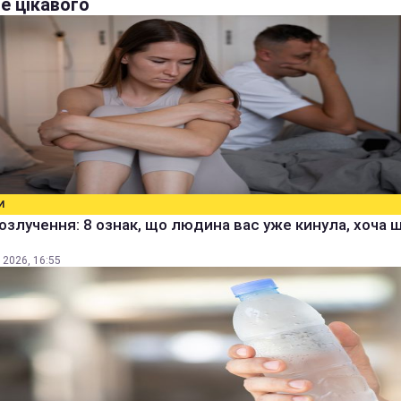
е цікавого
И
озлучення: 8 ознак, що людина вас уже кинула, хоча 
 2026, 16:55