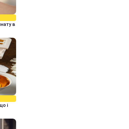
нату в
що і