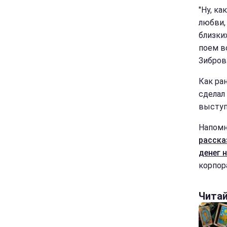
"Ну, ка
любви,
близки
поем в
Зибров
Как ра
сделал
выступ
Напомн
расска
денег 
корпор
Чита