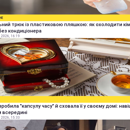
НЕ
ьний трюк із пластиковою пляшкою: як охолодити кім
без кондиціонера
 2026, 16:19
зробила "капсулу часу" й сховала її у своєму домі: наві
м всередині
 2026, 15:33