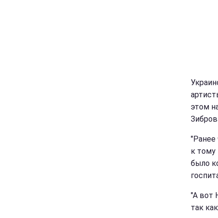
Украин
артист
этом н
Зибров
"Ранее
к тому
было ко
госпита
"А вот
так как