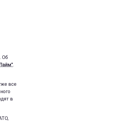
. Об
Лайм"
.
уже все
много
здят в
АТО,