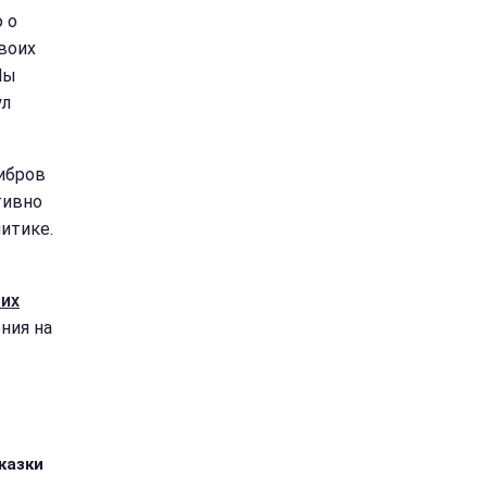
ю о
воих
Мы
ул
ибров
тивно
литике.
ших
ния на
казки