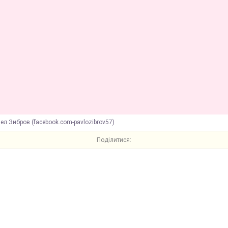
ел Зибров (facebook.com-pavlozibrov57)
Поділитися: