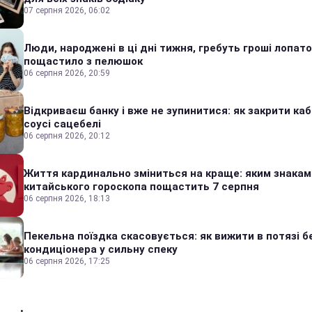
07 серпня 2026, 06:02
Люди, народжені в ці дні тижня, гребуть гроші лопато
пощастило з пелюшок
06 серпня 2026, 20:59
Відкриваєш банку і вже не зупинитися: як закрити каб
соусі сацебелі
06 серпня 2026, 20:12
Життя кардинально зміниться на краще: яким знакам
китайського гороскопа пощастить 7 серпня
06 серпня 2026, 18:13
Пекельна поїздка скасовується: як вижити в потязі б
кондиціонера у сильну спеку
06 серпня 2026, 17:25