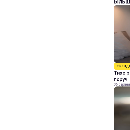
Більш
ТРЕНД
Тихе р
поруч
06 серпня