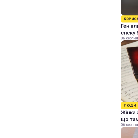
КОРИС
Геніал
спеку 
06 серпня
ЛЮДИ
Жінка 
що та
06 серпня