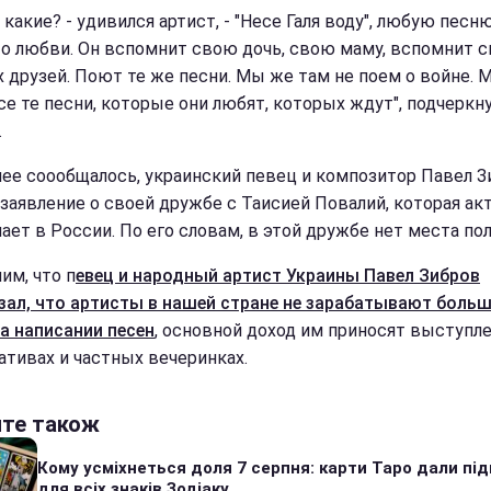
к какие? - удивился артист, - "Несе Галя воду", любую песн
 о любви. Он вспомнит свою дочь, свою маму, вспомнит с
х друзей. Поют те же песни. Мы же там не поем о войне. 
се те песни, которые они любят, которых ждут", подчеркн
.
нее соообщалось, украинский певец и композитор Павел З
 заявление о своей дружбе с Таисией Повалий, которая ак
ает в России. По его словам, в этой дружбе нет места по
им, что п
евец и народный артист Украины Павел Зибров
зал, что артисты в нашей стране не зарабатывают боль
на написании песен
, основной доход им приносят выступле
ативах и частных вечеринках.
йте також
Кому усміхнеться доля 7 серпня: карти Таро дали під
для всіх знаків Зодіаку