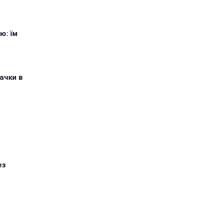
ю: їм
ачки в
ез