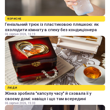
КОРИСНЕ
Геніальний трюк із пластиковою пляшкою: як
охолодити кімнату в спеку без кондиціонера
06 серпня 2026, 16:19
ЛЮДИ
Жінка зробила "капсулу часу" й сховала її у
своєму домі: навіщо і що там всередині
06 серпня 2026, 15:33