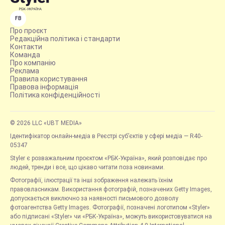
FB
Про проєкт
Редакційна політика і стандарти
Контакти
Команда
Про компанію
Реклама
Правила користування
Правова інформація
Політика конфіденційності
© 2026 LLC «UBT MEDIA»
Ідентифікатор онлайн-медіа в Реєстрі суб’єктів у сфері медіа — R40-
05347
Styler є розважальним проєктом «РБК-Україна», який розповідає про
людей, тренди і все, що цікаво читати поза новинами.
Фотографії, ілюстрації та інші зображення належать їхнім
правовласникам. Використання фотографій, позначених Getty Images,
допускається виключно за наявності письмового дозволу
фотоагентства Getty Images. Фотографії, позначені логотипом «Styler»
або підписані «Styler» чи «РБК-Україна», можуть використовуватися на