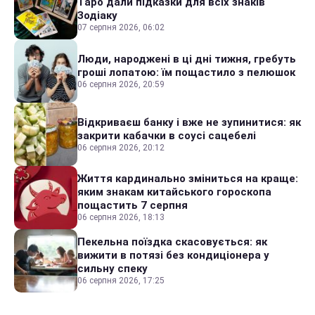
Таро дали підказки для всіх знаків
Зодіаку
07 серпня 2026, 06:02
Люди, народжені в ці дні тижня, гребуть
гроші лопатою: їм пощастило з пелюшок
06 серпня 2026, 20:59
Відкриваєш банку і вже не зупинитися: як
закрити кабачки в соусі сацебелі
06 серпня 2026, 20:12
Життя кардинально зміниться на краще:
яким знакам китайського гороскопа
пощастить 7 серпня
06 серпня 2026, 18:13
Пекельна поїздка скасовується: як
вижити в потязі без кондиціонера у
сильну спеку
06 серпня 2026, 17:25