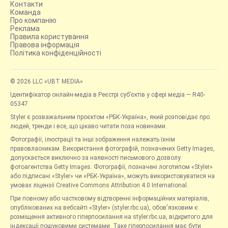
Контакти
Команда
Про компанію
Реклама
Правила користування
Правова інформація
Політика конфіденційності
© 2026 LLC «UBT MEDIA»
Ідентифікатор онлайн-медіа в Реєстрі суб’єктів у сфері медіа — R40-
05347
Styler є розважальним проєктом «РБК-Україна», який розповідає про
людей, тренди і все, що цікаво читати поза новинами.
Фотографії, ілюстрації та інші зображення належать їхнім
правовласникам. Використання фотографій, позначених Getty Images,
допускається виключно за наявності письмового дозволу
фотоагентства Getty Images. Фотографії, позначені логотипом «Styler»
або підписані «Styler» чи «РБК-Україна», можуть використовуватися на
умовах ліцензії Creative Commons Attribution 4.0 International.
При повному або частковому відтворенні інформаційних матеріалів,
опублікованих на вебсайті «Styler» (styler.rbc.ua), обов'язковим є
розміщення активного гіперпосилання на styler.rbc.ua, відкритого для
індексації пошуковими системами. Таке гіперпосилання має бути