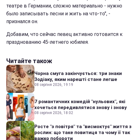
театре в Германии, сложно материально - нужно
было записывать песни и жить на что-то", -
признался он.
Добавим, что сейчас певец активно готовится к
празднованию 45-летнего юбилея.
Читайте також
Чорна смуга закінчується: три знаки
Зодіаку, яким нарешті стане легше
08 серпня 2026, 19:19
7 романтичних комедій "нульових", які
хочеться передивлятися знову і знову
08 серпня 2026, 18:02
Росте "з повітря" та "висмоктує" життя з
рослин: що таке повитиця та чому її так
важко побороти