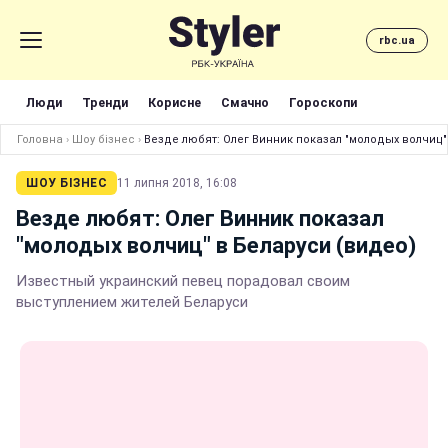
rbc.ua
Люди
Тренди
Корисне
Смачно
Гороскопи
Головна
›
Шоу бізнес
›
Везде любят: Олег Винник показал "молодых волчиц"
ШОУ БІЗНЕС
11 липня 2018, 16:08
Везде любят: Олег Винник показал
"молодых волчиц" в Беларуси (видео)
Известный украинский певец порадовал своим
выступлением жителей Беларуси