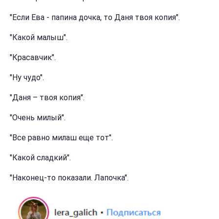
"Если Ева - папина дочка, то Даня твоя копия".
"Какой малыш".
"Красавчик".
"Ну чудо".
"Даня – твоя копия".
"Очень милый".
"Все равно милаш еще тот".
"Какой сладкий".
"Наконец-то показали. Лапочка".