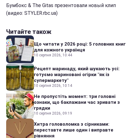
Бумбокс & The Gitas презентовали новый клип
(видео: STYLER.rbc.ua)
Читайте також
Що читати у 2026 році: 5 головних книг
для кожного українця
10 серпня 2026, 10:44
Рецепт маринаду, який шукають усі:
готуємо мариновані огірки "як із
супермаркету"
10 серпня 2026, 10:14
Не пропустіть момент: три головні
ознаки, що баклажани час зривати з
грядки
10 серпня 2026, 09:19
Хитра головоломка з сірниками:
переставте лише один і виправте
рівняння