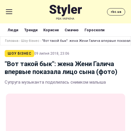
rbc.ua
Люди
Тренди
Корисне
Смачно
Гороскопи
Головна
›
Шоу бізнес
›
"Вот такой бык": жена Жени Галича впервые показал
ШОУ БІЗНЕС
09 липня 2018, 23:06
"Вот такой бык": жена Жени Галича
впервые показала лицо сына (фото)
Супруга музыканта поделилась снимком малыша