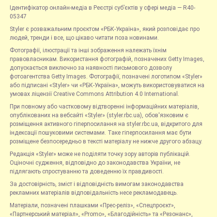
Ідентифікатор онлайн-медіа в Реєстрі суб’єктів у сфері медіа — R40-
05347
Styler є розважальним проєктом «РБК-Україна», який розповідає про
людей, тренди і все, що цікаво читати поза новинами.
Фотографії, ілюстрації та інші зображення належать їхнім
правовласникам. Використання фотографій, позначених Getty Images,
допускається виключно за наявності письмового дозволу
фотоагентства Getty Images. Фотографії, позначені логотипом «Styler»
або підписані «Styler» чи «РБК-Україна», можуть використовуватися на
умовах ліцензії Creative Commons Attribution 4.0 International.
При повному або частковому відтворенні інформаційних матеріалів,
опублікованих на вебсайті «Styler» (styler.rbc.ua), обов'язковим є
розміщення активного гіперпосилання на styler.rbc.ua, відкритого для
індексації пошуковими системами. Таке гіперпосилання має бути
розміщене безпосередньо в тексті матеріалу не нижче другого абзацу.
Редакція «Styler» може не поділяти точку зору авторів публікацій.
Оціночні судження, відповідно до законодавства України, не
підлягають спростуванню та доведенню їх правдивості.
За достовірність, зміст і відповідність вимогам законодавства
рекламних матеріалів відповідальність несе рекламодавець.
Матеріали, позначені плашками «Прес-реліз», «Спецпроєкт»,
«Партнерський матеріал», «Promo», «Благодійність» та «Резонанс»,