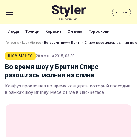
rbc.ua
Люди
Тренди
Корисне
Смачно
Гороскопи
Головна
›
Шоу бізнес
›
Во время шоу у Бритни Спирс разошлась молния на 
ШОУ БІЗНЕС
20 жовтня 2015, 08:30
Во время шоу у Бритни Спирс
разошлась молния на спине
Конфуз произошел во время концерта, который проходил
в рамках шоу Britney: Piece of Me в Лас-Вегасе