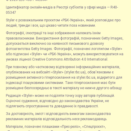
Ідентифікатор онлайн-медіа в Реєстрі суб’єктів у сфері медіа — R40-
05347
Styler є розважальним проєктом «РБК-Україна», який розповідає про
людей, тренди і все, що цікаво читати поза новинами.
Фотографії, ілюстрації та інші зображення належать їхнім
правовласникам. Використання фотографій, позначених Getty Images,
допускається виключно за наявності письмового дозволу
фотоагентства Getty Images. Фотографії, позначені логотипом «Styler»
або підписані «Styler» чи «РБК-Україна», можуть використовуватися на
умовах ліцензії Creative Commons Attribution 4.0 International.
При повному або частковому відтворенні інформаційних матеріалів,
опублікованих на вебсайті «Styler» (styler.rbc.ua), обов'язковим є
розміщення активного гіперпосилання на styler.rbc.ua, відкритого для
індексації пошуковими системами. Таке гіперпосилання має бути
розміщене безпосередньо в тексті матеріалу не нижче другого абзацу.
Редакція «Styler» може не поділяти точку зору авторів публікацій.
Оціночні судження, відповідно до законодавства України, не
підлягають спростуванню та доведенню їх правдивості.
За достовірність, зміст і відповідність вимогам законодавства
рекламних матеріалів відповідальність несе рекламодавець.
Матеріали, позначені плашками «Прес-реліз», «Спецпроєкт»,