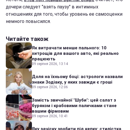
дочери следует "взять паузу" в интимных
отношениях для того, чтобы уровень ее самооценки
немного повысился.
Читайте також
Як витрачати менше пального: 10
хитрощів для вашого авто, які реально
працюють
09 серпня 2026, 13:14
Доля на їхньому боці: астрологи назвали
знаки Зодіаку, у яких завжди є гроші
09 серпня 2026, 12:06
Замість звичайної "Шуби": цей салат з
буряком і крабовими паличками стане
вашим фірмовим
09 серпня 2026, 10:41
Яку зачіску зробити під кепку: стилістка