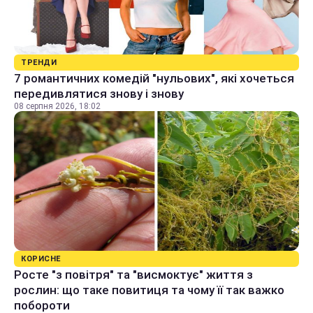
ТРЕНДИ
7 романтичних комедій "нульових", які хочеться
передивлятися знову і знову
08 серпня 2026, 18:02
КОРИСНЕ
Росте "з повітря" та "висмоктує" життя з
рослин: що таке повитиця та чому її так важко
побороти