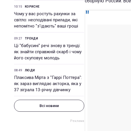
сборную России. Все
10:15
КОРИСНЕ
Чому у вас ростуть рахунки за
світло: несподівані прилади, які
непомітно "з'їдають" ваші гроші
09:27
ТРЕНДИ
Ці "бабусині" речі знову в тренді:
як знайти справжній скарб і чому
його скуповує молодь
08:49
ЛЮДИ
Плаксива Мірта з "Гаррі Поттера":
як зараз виглядає акторка, яка у
37 зіграла 13-річну дівчинку
Всі новини