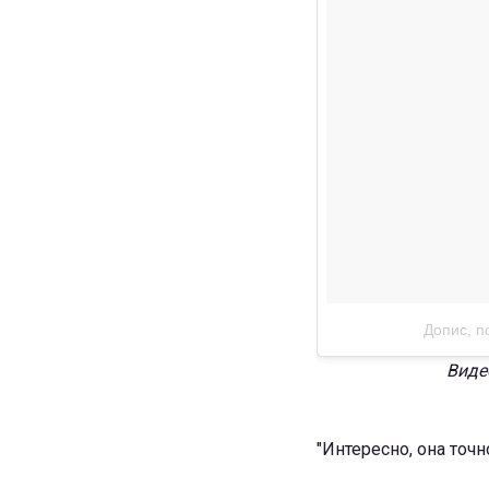
Допис, п
Виде
"Интересно, она точ