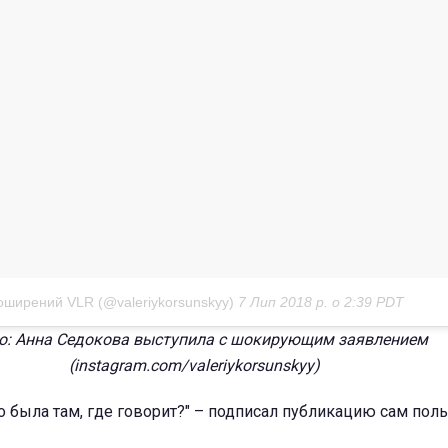
оширений VLR (@valeriykorsunskyy)
7 Лип 2018 р. о 2:39 PDT
о: Анна Седокова выступила с шокирующим заявлением
(instagram.com/valeriykorsunskyy)
но была там, где говорит?" – подписал публикацию сам поль