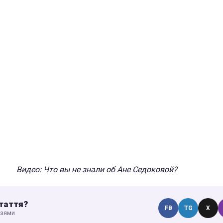
Видео: Что вы не знали об Ане Седоковой?
таття?
FB
TG
X
узями