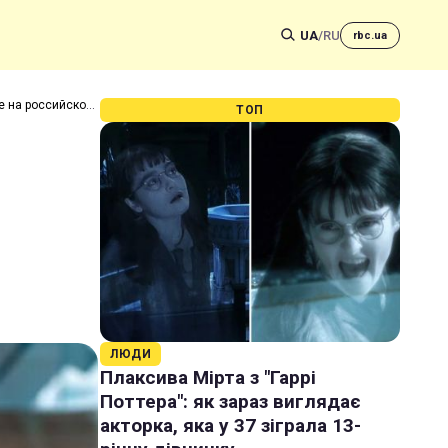
UA
/
RU
rbc.ua
е на российском
ТОП
ЛЮДИ
Плаксива Мірта з "Гаррі
Поттера": як зараз виглядає
акторка, яка у 37 зіграла 13-