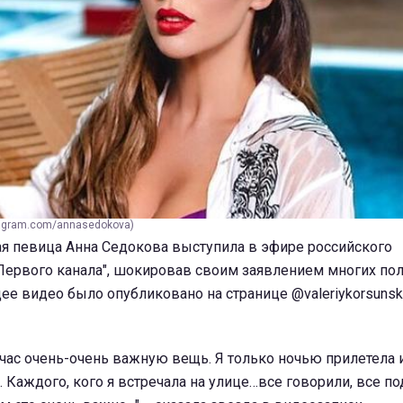
tagram.com/annasedokova)
ая певица Анна Седокова выступила в эфире российского
"Первого канала", шокировав своим заявлением многих по
ее видео было опубликовано на странице @valeriykorsunsk
ейчас очень-очень важную вещь. Я только ночью прилетела 
. Каждого, кого я встречала на улице…все говорили, все 