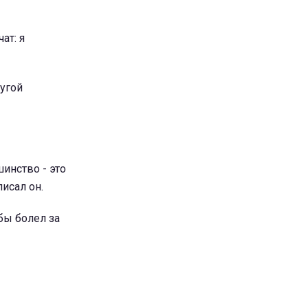
ат: я
ругой
инство - это
исал он.
 бы болел за