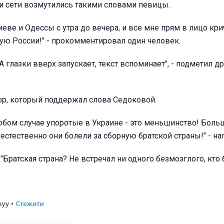
и сети возмутились такими словами певицы.
еве и Одессы с утра до вечера, и все мне прям в лицо крич
ю России!" - прокомментировал один человек.
А глазки вверх запускает, текст вспоминает", - подметил д
р, который поддержал слова Седоковой.
юбом случае упоротые в Украине - это меньшинство! Больш
стественно они болели за сборную братской страны!" - нап
 "Братская страна? Не встречал ни одного безмозглого, кто