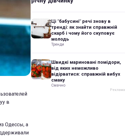
річну дівчинку
Ці "бабусині" речі знову в
тренді: як знайти справжній
скарб і чому його скуповує
молодь
Тренди
Швидкі мариновані помідори,
від яких неможливо
відірватися: справжній вибух
смаку
Смачно
льзователей
yy в
из Одессы, а
поддерживали