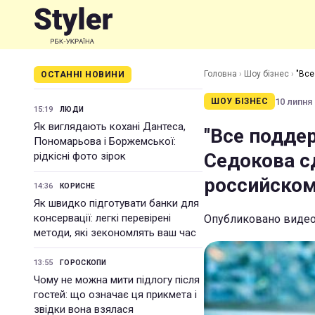
Головна
›
Шоу бізнес
›
"Все
ОСТАННІ НОВИНИ
ТВ (видео)
10 липня 
ШОУ БІЗНЕС
15:19
ЛЮДИ
Як виглядають кохані Дантеса,
"Все подде
Пономарьова і Боржемської:
Седокова с
рідкісні фото зірок
российском
14:36
КОРИСНЕ
Як швидко підготувати банки для
консервації: легкі перевірені
Опубликовано видео
методи, які зекономлять ваш час
13:55
ГОРОСКОПИ
Чому не можна мити підлогу після
гостей: що означає ця прикмета і
звідки вона взялася