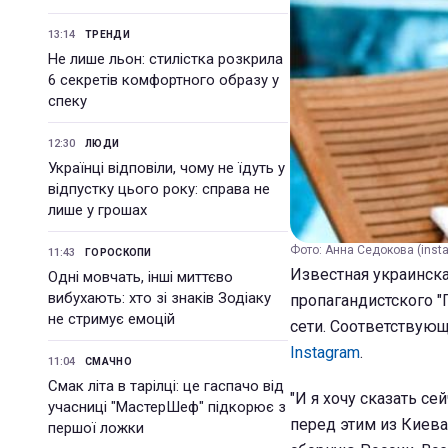
13:14
ТРЕНДИ
Не лише льон: стилістка розкрила
6 секретів комфортного образу у
спеку
12:30
ЛЮДИ
Українці відповіли, чому не їдуть у
відпустку цього року: справа не
лише у грошах
Фото: Анна Седокова (ins
11:43
ГОРОСКОПИ
Известная украинск
Одні мовчать, інші миттєво
вибухають: хто зі знаків Зодіаку
пропагандистского 
не стримує емоцій
сети. Соответствующ
Instagram
.
11:04
СМАЧНО
Смак літа в тарілці: це гаспачо від
"И я хочу сказать с
учасниці "МастерШеф" підкорює з
перед этим из Киева
першої ложки