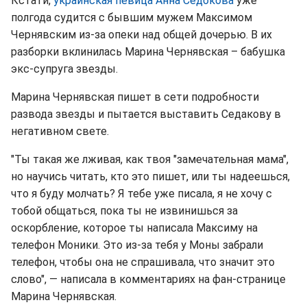
Кстати,
украинская певица Анна Седокова
уже
полгода судится с бывшим мужем Максимом
Чернявским из-за опеки над общей дочерью. В их
разборки вклинилась Марина Чернявская – бабушка
экс-супруга звезды.
Марина Чернявская пишет в сети подробности
развода звезды и пытается выставить Седакову в
негативном свете.
"Ты такая же лживая, как твоя "замечательная мама",
но научись читать, кто это пишет, или ты надеешься,
что я буду молчать? Я тебе уже писала, я не хочу с
тобой общаться, пока ты не извинишься за
оскорбление, которое ты написала Максиму на
телефон Моники. Это из-за тебя у Моны забрали
телефон, чтобы она не спрашивала, что значит это
слово", — написала в комментариях на фан-странице
Марина Чернявская.