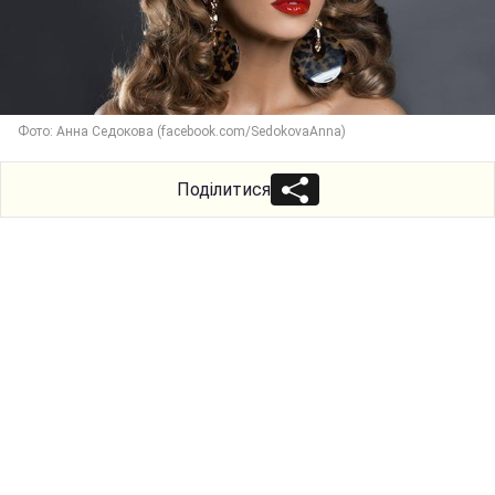
Фото: Анна Седокова (facebook.com/SedokovaAnna)
Поділитися