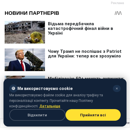
🍪
Ми використовуємо cookie
✕
Ми використовуємо файли cookie для аналізу трафіку та
персоналізації контенту. Прочитайте нашу Політику
конфіденційності.
Детальніше
Відхилити
Прийняти всі
Головна
›
Краса
›
"Дети должны ценить природу": Супрун убедила родителе