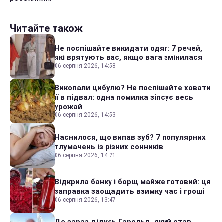
Читайте також
Не поспішайте викидати одяг: 7 речей,
які врятують вас, якщо вага змінилася
06 серпня 2026, 14:58
Викопали цибулю? Не поспішайте ховати
її в підвал: одна помилка зіпсує весь
урожай
06 серпня 2026, 14:53
Наснилося, що випав зуб? 7 популярних
тлумачень із різних сонників
06 серпня 2026, 14:21
Відкрила банку і борщ майже готовий: ця
заправка заощадить взимку час і гроші
06 серпня 2026, 13:47
Де зараз дідусь Гарольд, який став