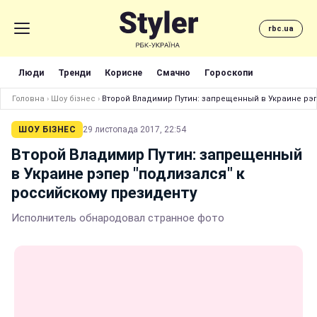
rbc.ua
Люди
Тренди
Корисне
Смачно
Гороскопи
Головна
›
Шоу бізнес
›
Второй Владимир Путин: запрещенный в Украине рэп
ШОУ БІЗНЕС
29 листопада 2017, 22:54
Второй Владимир Путин: запрещенный
в Украине рэпер "подлизался" к
российскому президенту
Исполнитель обнародовал странное фото