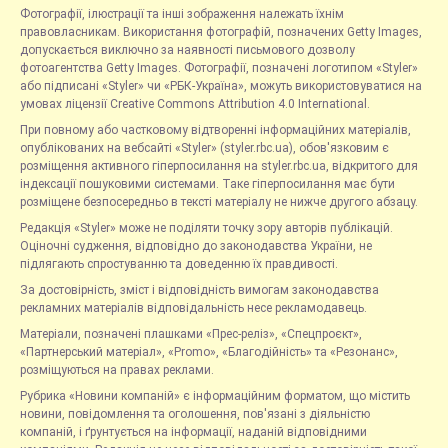
Фотографії, ілюстрації та інші зображення належать їхнім
правовласникам. Використання фотографій, позначених Getty Images,
допускається виключно за наявності письмового дозволу
фотоагентства Getty Images. Фотографії, позначені логотипом «Styler»
або підписані «Styler» чи «РБК-Україна», можуть використовуватися на
умовах ліцензії Creative Commons Attribution 4.0 International.
При повному або частковому відтворенні інформаційних матеріалів,
опублікованих на вебсайті «Styler» (styler.rbc.ua), обов'язковим є
розміщення активного гіперпосилання на styler.rbc.ua, відкритого для
індексації пошуковими системами. Таке гіперпосилання має бути
розміщене безпосередньо в тексті матеріалу не нижче другого абзацу.
Редакція «Styler» може не поділяти точку зору авторів публікацій.
Оціночні судження, відповідно до законодавства України, не
підлягають спростуванню та доведенню їх правдивості.
За достовірність, зміст і відповідність вимогам законодавства
рекламних матеріалів відповідальність несе рекламодавець.
Матеріали, позначені плашками «Прес-реліз», «Спецпроєкт»,
«Партнерський матеріал», «Promo», «Благодійність» та «Резонанс»,
розміщуються на правах реклами.
Рубрика «Новини компаній» є інформаційним форматом, що містить
новини, повідомлення та оголошення, пов'язані з діяльністю
компаній, і ґрунтується на інформації, наданій відповідними