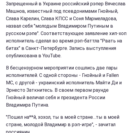
Запрещенный в Украине российский рэпер Вячеслав
Машнов, известный под псевдонимами Гнойный,
Слава Карелин, Слава КПСС и Соня Мармеладова,
назвал себя "молодым Владимиром Путиным в
русском рэпе". Соответствующее заявление хип-хоп
исполнитель сделал во время рэп-баттла "Рвать на
битах" в Санкт-Петербурге. Запись выступления
опубликована в YouTube.
В бесцензурном мероприятии сошлись две пары
исполнителей. С одной стороны - Гнойный и Fallen
MC, с другой - украинский исполнитель Майти Ди и
Эрнесто Заткнитесь. В своем первом раунде
Гнойный величал себя и президента России
Владимира Путина.
"Пошел на**й, хохол, ты в моей стране…ты в моей
стране, молодой Владимир в рэп-игре", - зачитал
россиянин.