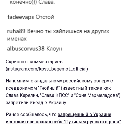
Скриншот комментариев
(instagram.com/kpss_begemot_official)
Напомним, скандальному российскому рэперу с
псевдонимом "Гнойный" (известный также как
Слава Карелин, "Слава КПСС" и "Соня Мармеладова")
запретили въезд в Украину.
Ранее сообщалось, что
запрещенный в Украине
исполнитель назвал себя "Путиным русского рэпа"
.