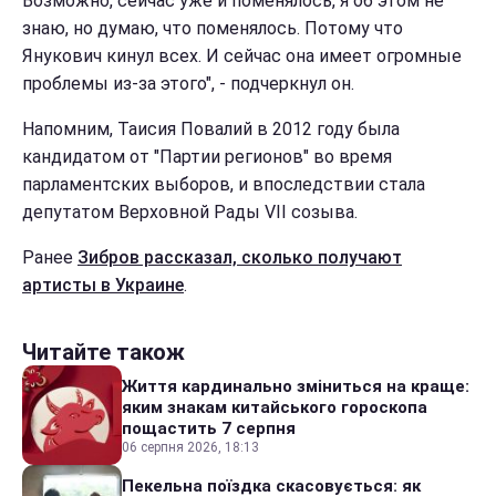
Возможно, сейчас уже и поменялось, я об этом не
знаю, но думаю, что поменялось. Потому что
Янукович кинул всех. И сейчас она имеет огромные
проблемы из-за этого", - подчеркнул он.
Напомним, Таисия Повалий в 2012 году была
кандидатом от "Партии регионов" во время
парламентских выборов, и впоследствии стала
депутатом Верховной Рады VII созыва.
Ранее
Зибров рассказал, сколько получают
артисты в Украине
.
Читайте також
Життя кардинально зміниться на краще:
яким знакам китайського гороскопа
пощастить 7 серпня
06 серпня 2026, 18:13
Пекельна поїздка скасовується: як