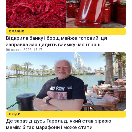
СМАЧНО
Відкрила банку і борщ майже готовий: ця
заправка заощадить взимку час і гроші
06 серпня 2026, 13:47
ЛЮДИ
Де зараз дідусь Гарольд, який став зіркою
мемів: бігає марафони і може стати