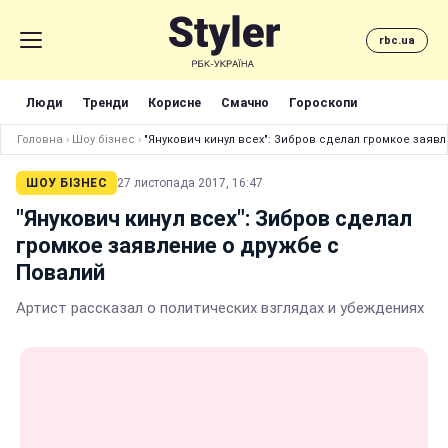
rbc.ua
Люди
Тренди
Корисне
Смачно
Гороскопи
Головна
›
Шоу бізнес
›
"Янукович кинул всех": Зибров сделал громкое заяв
ШОУ БІЗНЕС
27 листопада 2017, 16:47
"Янукович кинул всех": Зибров сделал
громкое заявление о дружбе с
Повалий
Артист рассказал о политических взглядах и убеждениях