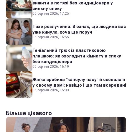
вижити в потязі без кондиціонера у
сильну спеку
06 серпня 2026, 17:25
Тихе розлучення: 8 ознак, що людина вас
уже кинула, хоча ще поруч
06 серпня 2026, 16:55
Геніальний трюк із пластиковою
пляшкою: як охолодити кімнату в спеку
без кондиціонера
06 серпня 2026, 16:19
Жінка зробила "капсулу часу" й сховала її
у своєму домі: навіщо і що там всередині
06 серпня 2026, 15:33
Більше цікавого