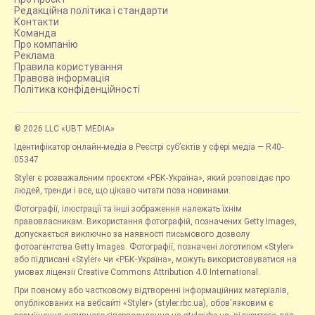
Редакційна політика і стандарти
Контакти
Команда
Про компанію
Реклама
Правила користування
Правова інформація
Політика конфіденційності
© 2026 LLC «UBT MEDIA»
Ідентифікатор онлайн-медіа в Реєстрі суб’єктів у сфері медіа — R40-
05347
Styler є розважальним проєктом «РБК-Україна», який розповідає про
людей, тренди і все, що цікаво читати поза новинами.
Фотографії, ілюстрації та інші зображення належать їхнім
правовласникам. Використання фотографій, позначених Getty Images,
допускається виключно за наявності письмового дозволу
фотоагентства Getty Images. Фотографії, позначені логотипом «Styler»
або підписані «Styler» чи «РБК-Україна», можуть використовуватися на
умовах ліцензії Creative Commons Attribution 4.0 International.
При повному або частковому відтворенні інформаційних матеріалів,
опублікованих на вебсайті «Styler» (styler.rbc.ua), обов'язковим є