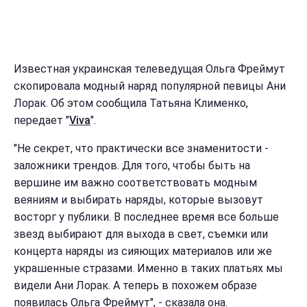
Известная украинская телеведущая Ольга Фреймут
скопировала модный наряд популярной певицы Ани
Лорак. Об этом сообщила Татьяна Клименко,
передает "
Viva
".
"Не секрет, что практически все знаменитости -
заложники трендов. Для того, чтобы быть на
вершине им важно соответствовать модным
веяниям и выбирать наряды, которые вызовут
восторг у публики. В последнее время все больше
звезд выбирают для выхода в свет, съемки или
концерта наряды из сияющих материалов или же
украшенные стразами. Именно в таких платьях мы
видели Ани Лорак. А теперь в похожем образе
появилась Ольга Фреймут", - сказала она.