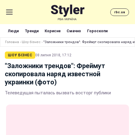
rbc.ua
Люди
Тренди
Корисне
Смачно
Гороскопи
Головна
›
Шоу бізнес
›
"Заложники трендов": Фреймут скопировала наряд и
ШОУ БІЗНЕС
08 липня 2018, 17:12
"Заложники трендов": Фреймут
скопировала наряд известной
украинки (фото)
Телеведущая пыталась вызвать восторг публики