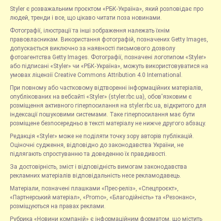
Styler є розважальним проєктом «РБК-Україна», який розповідає про
людей, тренди і все, що цікаво читати поза новинами.
Фотографії, ілюстрації та інші зображення належать їхнім
правовласникам. Використання фотографій, позначених Getty Images,
допускається виключно за наявності письмового дозволу
фотоагентства Getty Images. Фотографії, позначені логотипом «Styler»
або підписані «Styler» чи «РБК-Україна», можуть використовуватися на
умовах ліцензії Creative Commons Attribution 4.0 International.
При повному або частковому відтворенні інформаційних матеріалів,
опублікованих на вебсайті «Styler» (styler.rbc.ua), обов'язковим є
розміщення активного гіперпосилання на styler.rbc.ua, відкритого для
індексації пошуковими системами. Таке гіперпосилання має бути
розміщене безпосередньо в тексті матеріалу не нижче другого абзацу.
Редакція «Styler» може не поділяти точку зору авторів публікацій.
Оціночні судження, відповідно до законодавства України, не
підлягають спростуванню та доведенню їх правдивості.
За достовірність, зміст і відповідність вимогам законодавства
рекламних матеріалів відповідальність несе рекламодавець.
Матеріали, позначені плашками «Прес-реліз», «Спецпроєкт»,
«Партнерський матеріал», «Promo», «Благодійність» та «Резонанс»,
розміщуються на правах реклами.
Рубрика «Новини компаній» є інформаційним форматом, що містить