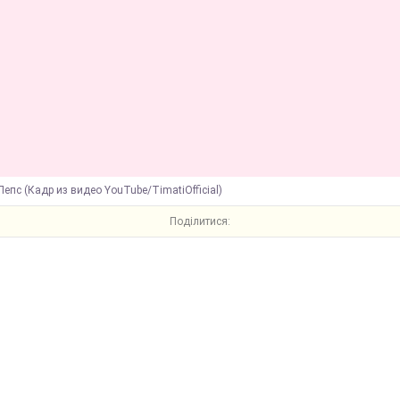
Лепс (Кадр из видео YouTube/TimatiOfficial)
Поділитися: