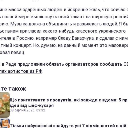
аине масса одаренных людей, и искренне жаль, что сейчас 
в полной мере выплеснуть свой талант на широкую росс
рию. Музыка должна объединять и развлекать людей. Я б
ьствием пригласил какого-нибудь классного украинского
ителя в Россию, например Славу Вакарчука, и сделал с ним
тный концерт. Но, думаю, на данный момент это маловер
овал певец.
,
в Раде предложили обязать организаторов сообщать С
лях артистов из РФ
.
йте також
Що приготувати з продуктів, які завжди є вдома: 5 п
ідей від шеф-кухаря
08 серпня 2026, 09:32
Тільки найуважніші знайдуть усі 7 відмінностей в цій