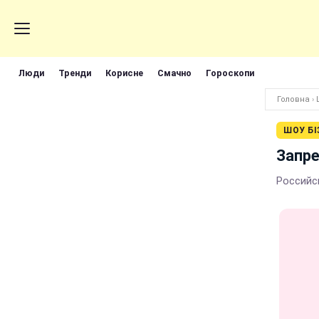
Люди
Тренди
Корисне
Смачно
Гороскопи
Головна
›
ШОУ БІ
Запре
Российс