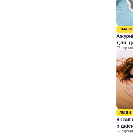
СМАЧН
Ажурні
для ід
07 серпня
ЛЮДИ
Як виг
рідкіс
07 серпня