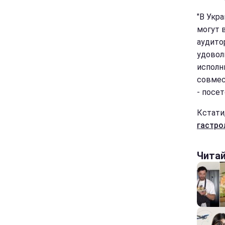
"В Укр
могут 
аудито
удовол
исполн
совмес
- посет
Кстати
гастро
Чита