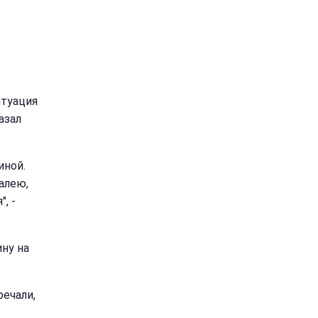
итуация
азал
иной.
алею,
, -
ину на
речали,