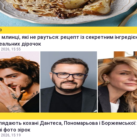
О
 млинці, які не рвуться: рецепт із секретним інгреді
еальних дірочок
 2026, 15:55
лядають кохані Дантеса, Пономарьова і Боржемської:
ні фото зірок
 2026, 15:19