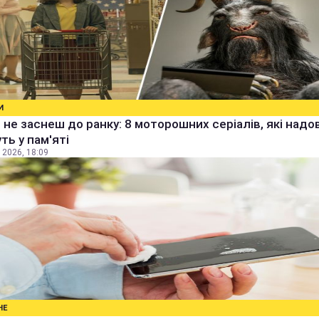
И
 не заснеш до ранку: 8 моторошних серіалів, які надо
ть у пам'яті
 2026, 18:09
НЕ