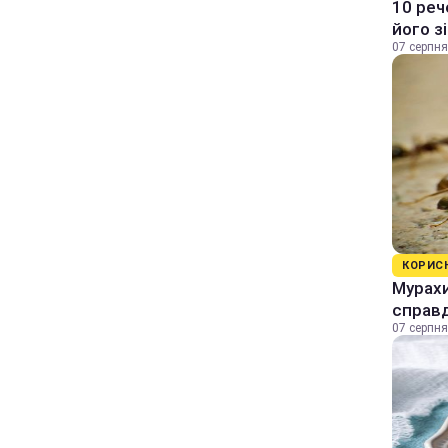
10 реч
його з
07 серпня
КОРИС
Мурахи
справ
07 серпня