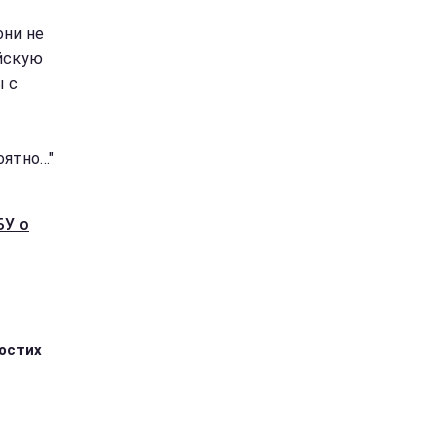
они не
ийскую
ы с
оятно…"
БУ о
ростих