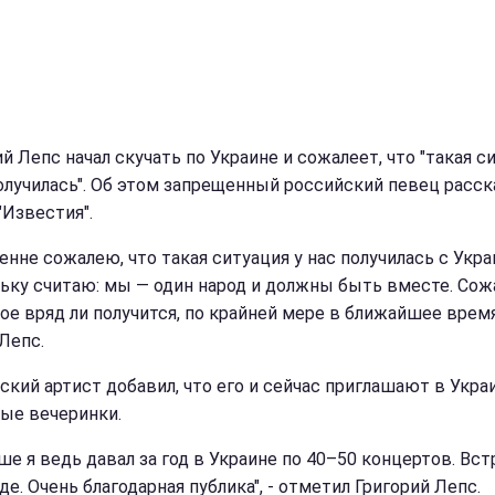
й Лепс начал скучать по Украине и сожалеет, что "такая с
получилась". Об этом запрещенный российский певец расск
"Известия".
енне сожалею, что такая ситуация у нас получилась с Укра
ьку считаю: мы — один народ и должны быть вместе. Сож
ое вряд ли получится, по крайней мере в ближайшее время"
Лепс.
ский артист добавил, что его и сейчас приглашают в Укра
ые вечеринки.
ше я ведь давал за год в Украине по 40–50 концертов. Вст
де. Очень благодарная публика", - отметил Григорий Лепс.