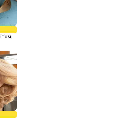
єнтом