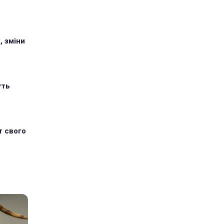
, зміни
уть
т свого