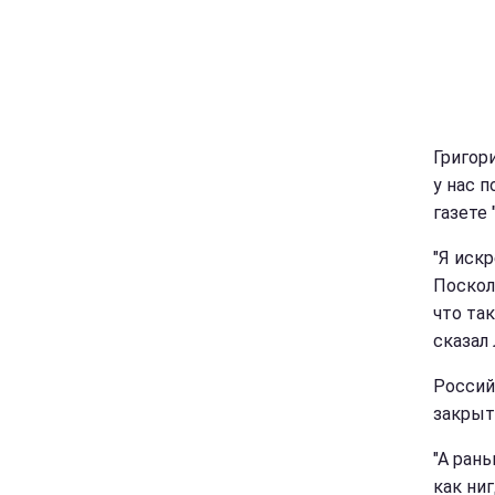
Григори
у нас 
газете 
"Я искр
Поскол
что так
сказал 
Россий
закрыт
"А рань
как ниг