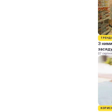
ТРЕНД
З ними
засяду
07 серпня
КОРИС