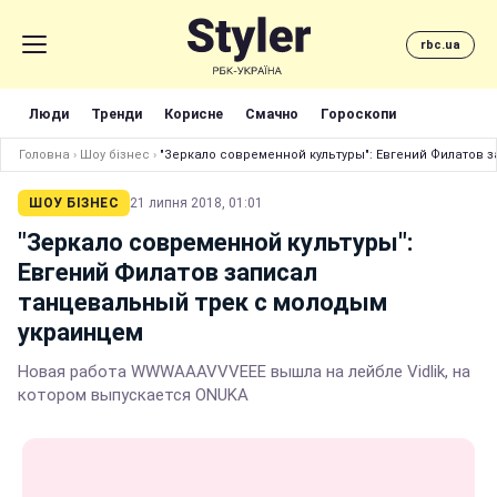
rbc.ua
Люди
Тренди
Корисне
Смачно
Гороскопи
Головна
›
Шоу бізнес
›
"Зеркало современной культуры": Евгений Филатов 
ШОУ БІЗНЕС
21 липня 2018, 01:01
"Зеркало современной культуры":
Евгений Филатов записал
танцевальный трек с молодым
украинцем
Новая работа WWWAAAVVVEEE вышла на лейбле Vidlik, на
котором выпускается ONUKA