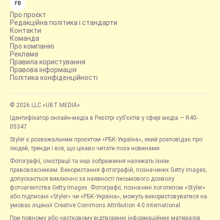
FB
Про проєкт
Редакційна політика і стандарти
Контакти
Команда
Про компанію
Реклама
Правила користування
Правова інформація
Політика конфіденційності
© 2026 LLC «UBT MEDIA»
Ідентифікатор онлайн-медіа в Реєстрі суб’єктів у сфері медіа — R40-
05347
Styler є розважальним проєктом «РБК-Україна», який розповідає про
людей, тренди і все, що цікаво читати поза новинами.
Фотографії, ілюстрації та інші зображення належать їхнім
правовласникам. Використання фотографій, позначених Getty Images,
допускається виключно за наявності письмового дозволу
фотоагентства Getty Images. Фотографії, позначені логотипом «Styler»
або підписані «Styler» чи «РБК-Україна», можуть використовуватися на
умовах ліцензії Creative Commons Attribution 4.0 International.
При повному або частковому відтворенні інформаційних матеріалів,