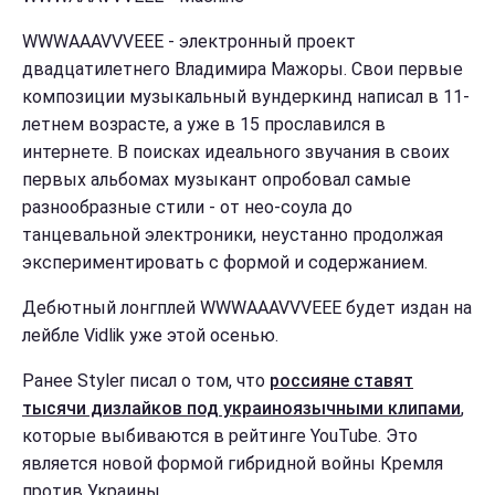
WWWAAAVVVEEE - электронный проект
двадцатилетнего Владимира Мажоры. Свои первые
композиции музыкальный вундеркинд написал в 11-
летнем возрасте, а уже в 15 прославился в
интернете. В поисках идеального звучания в своих
первых альбомах музыкант опробовал самые
разнообразные стили - от нео-соула до
танцевальной электроники, неустанно продолжая
экспериментировать с формой и содержанием.
Дебютный лонгплей WWWAAAVVVEEE будет издан на
лейбле Vidlik уже этой осенью.
Ранее Styler писал о том, что
россияне ставят
тысячи дизлайков под украиноязычными клипами
,
которые выбиваются в рейтинге YouTube. Это
является новой формой гибридной войны Кремля
против Украины.