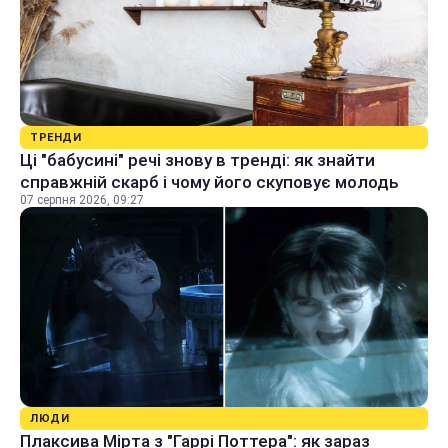
ТРЕНДИ
Ці "бабусині" речі знову в тренді: як знайти
справжній скарб і чому його скуповує молодь
07 серпня 2026, 09:27
ЛЮДИ
Плаксива Мірта з "Гаррі Поттера": як зараз