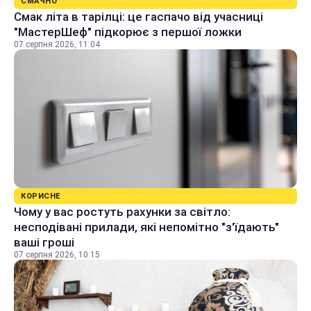
СМАЧНО
Смак літа в тарілці: це гаспачо від учасниці
"МастерШеф" підкорює з першої ложки
07 серпня 2026, 11:04
КОРИСНЕ
Чому у вас ростуть рахунки за світло:
несподівані прилади, які непомітно "з'їдають"
ваші гроші
07 серпня 2026, 10:15