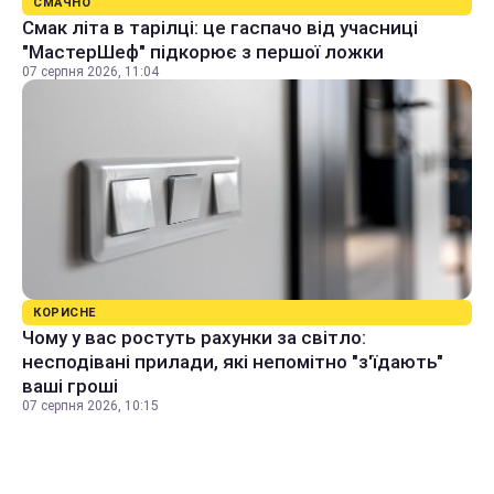
СМАЧНО
Смак літа в тарілці: це гаспачо від учасниці
"МастерШеф" підкорює з першої ложки
07 серпня 2026, 11:04
КОРИСНЕ
Чому у вас ростуть рахунки за світло:
несподівані прилади, які непомітно "з'їдають"
ваші гроші
07 серпня 2026, 10:15