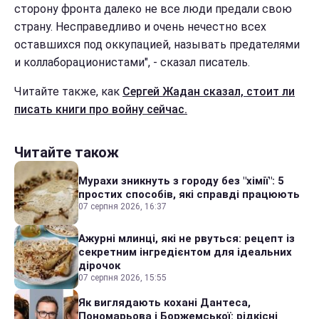
сторону фронта далеко не все люди предали свою
страну. Несправедливо и очень нечестно всех
оставшихся под оккупацией, называть предателями
и коллаборационистами", - сказал писатель.
Читайте также, как
Сергей Жадан сказал, стоит ли
писать книги про войну сейчас.
Читайте також
Мурахи зникнуть з городу без "хімії": 5
простих способів, які справді працюють
07 серпня 2026, 16:37
Ажурні млинці, які не рвуться: рецепт із
секретним інгредієнтом для ідеальних
дірочок
07 серпня 2026, 15:55
Як виглядають кохані Дантеса,
Пономарьова і Боржемської: рідкісні