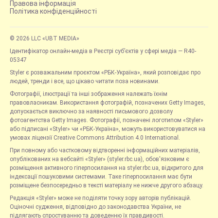
Правова інформація
Політика конфіденційності
© 2026 LLC «UBT MEDIA»
Ідентифікатор онлайн-медіа в Реєстрі суб’єктів у сфері медіа — R40-
05347
Styler є розважальним проєктом «РБК-Україна», який розповідає про
людей, тренди і все, що цікаво читати поза новинами.
Фотографії, ілюстрації та інші зображення належать їхнім
правовласникам. Використання фотографій, позначених Getty Images,
допускається виключно за наявності письмового дозволу
фотоагентства Getty Images. Фотографії, позначені логотипом «Styler»
або підписані «Styler» чи «РБК-Україна», можуть використовуватися на
умовах ліцензії Creative Commons Attribution 4.0 International.
При повному або частковому відтворенні інформаційних матеріалів,
опублікованих на вебсайті «Styler» (styler.rbc.ua), обов'язковим є
розміщення активного гіперпосилання на styler.rbc.ua, відкритого для
індексації пошуковими системами. Таке гіперпосилання має бути
розміщене безпосередньо в тексті матеріалу не нижче другого абзацу.
Редакція «Styler» може не поділяти точку зору авторів публікацій.
Оціночні судження, відповідно до законодавства України, не
підлягають спростуванню та доведенню їх правдивості.