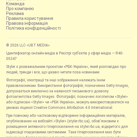
Команда
Про компанію
Реклама
Правила користування
Правова інформація
Політика конфіденційності
© 2026 LLC «UBT MEDIA»
Ідентифікатор онлайн-медіа в Реєстрі суб’єктів у сфері медіа — R40-
05347
Styler є розважальним проєктом «РБК-Україна», який розповідає про
людей, тренди і все, що цікаво читати поза новинами.
Фотографії, ілюстрації та інші зображення належать їхнім
правовласникам. Використання фотографій, позначених Getty Images,
допускається виключно за наявності письмового дозволу
фотоагентства Getty Images. Фотографії, позначені логотипом «Styler»
або підписані «Styler» чи «РБК-Україна», можуть використовуватися на
умовах ліцензії Creative Commons Attribution 4.0 International.
При повному або частковому відтворенні інформаційних матеріалів,
опублікованих на вебсайті «Styler» (styler.rbc.ua), обов'язковим є
розміщення активного гіперпосилання на styler.rbc.ua, відкритого для
індексації пошуковими системами. Таке гіперпосилання має бути