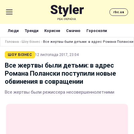
rbc.ua
Люди
Тренди
Корисне
Смачно
Гороскопи
Головна
›
Шоу бізнес
›
Все жертвы были детьми: в адрес Романа Полански
ШОУ БІЗНЕС
12 листопада 2017, 23:04
Все жертвы были детьми: в адрес
Романа Полански поступили новые
обвинения в совращении
Все жертвы были режиссера несовершеннолетними