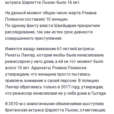
актрисе Шарлотте Льюис было 16 лет.
На данный момент общее число жертв Романа
Полански составило 10 женщин.
По одному факту власти Швейцарии прекратили
расследование, так как истек срок давности
совершенного преступления.
Имеется ввиду заявление 61-летней актрисы
Ренаты Лангер, которая якобы была изнасилована
режиссером у него дома, а ей на тот момент было
всего 15 лет. Адвокаты Романа Полански
утверждали, что женщина просто пыталась
привлечь внимание к своей персоне. В полицию
Лангер обратилась только в 2017 году, утверждая,
что режиссер изнасиловал ее у себя дома в Гштаде.
В 2010-м с аналогичными обвинениями выступила
британская актриса Шарлотта Льюис, отметившая,