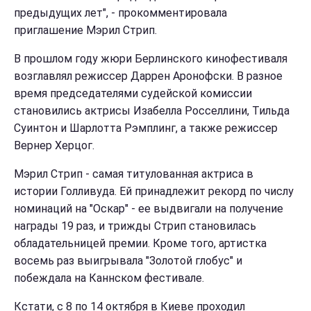
предыдущих лет", - прокомментировала
приглашение Мэрил Стрип.
В прошлом году жюри Берлинского кинофестиваля
возглавлял режиссер Даррен Аронофски. В разное
время председателями судейской комиссии
становились актрисы Изабелла Росселлини, Тильда
Суинтон и Шарлотта Рэмплинг, а также режиссер
Вернер Херцог.
Мэрил Стрип - самая титулованная актриса в
истории Голливуда. Ей принадлежит рекорд по числу
номинаций на "Оскар" - ее выдвигали на получение
награды 19 раз, и трижды Стрип становилась
обладательницей премии. Кроме того, артистка
восемь раз выигрывала "Золотой глобус" и
побеждала на Каннском фестивале.
Кстати, с 8 по 14 октября в Киеве
проходил