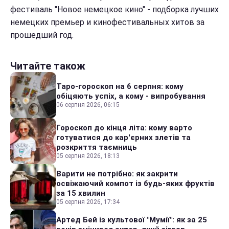
фестиваль "Новое немецкое кино" - подборка лучших
немецких премьер и кинофестивальных хитов за
прошедший год.
Читайте також
Таро-гороскоп на 6 серпня: кому
обіцяють успіх, а кому - випробування
06 серпня 2026, 06:15
Гороскоп до кінця літа: кому варто
готуватися до кар'єрних злетів та
розкриття таємниць
05 серпня 2026, 18:13
Варити не потрібно: як закрити
освіжаючий компот із будь-яких фруктів
за 15 хвилин
05 серпня 2026, 17:34
Артед Бей із культової "Мумії": як за 25