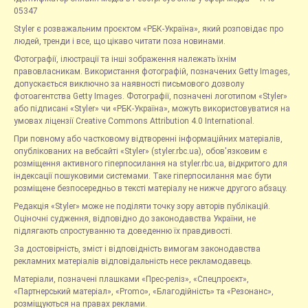
05347
Styler є розважальним проєктом «РБК-Україна», який розповідає про
людей, тренди і все, що цікаво читати поза новинами.
Фотографії, ілюстрації та інші зображення належать їхнім
правовласникам. Використання фотографій, позначених Getty Images,
допускається виключно за наявності письмового дозволу
фотоагентства Getty Images. Фотографії, позначені логотипом «Styler»
або підписані «Styler» чи «РБК-Україна», можуть використовуватися на
умовах ліцензії Creative Commons Attribution 4.0 International.
При повному або частковому відтворенні інформаційних матеріалів,
опублікованих на вебсайті «Styler» (styler.rbc.ua), обов'язковим є
розміщення активного гіперпосилання на styler.rbc.ua, відкритого для
індексації пошуковими системами. Таке гіперпосилання має бути
розміщене безпосередньо в тексті матеріалу не нижче другого абзацу.
Редакція «Styler» може не поділяти точку зору авторів публікацій.
Оціночні судження, відповідно до законодавства України, не
підлягають спростуванню та доведенню їх правдивості.
За достовірність, зміст і відповідність вимогам законодавства
рекламних матеріалів відповідальність несе рекламодавець.
Матеріали, позначені плашками «Прес-реліз», «Спецпроєкт»,
«Партнерський матеріал», «Promo», «Благодійність» та «Резонанс»,
розміщуються на правах реклами.