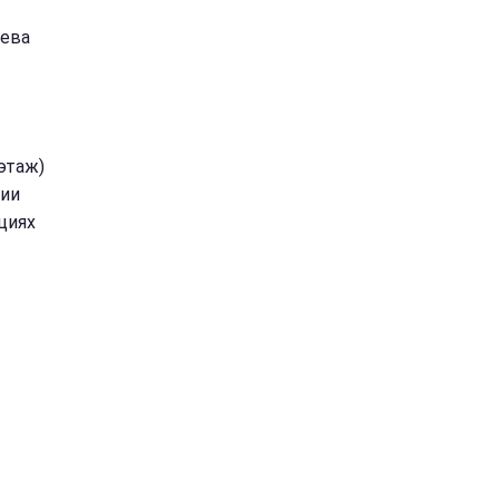
иева
этаж)
лии
циях