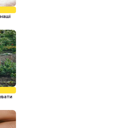
 наші
увати