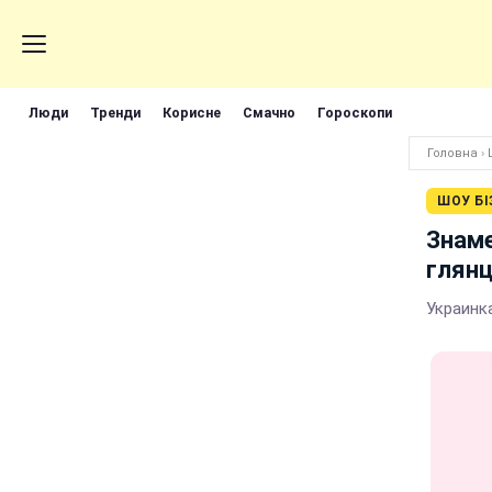
Люди
Тренди
Корисне
Смачно
Гороскопи
Головна
›
ШОУ БІ
Знаме
глянц
Украинк