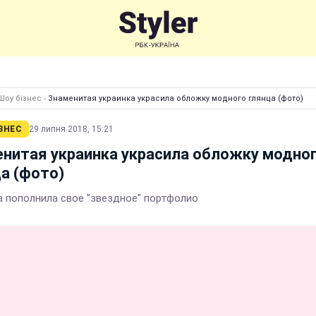
Шоу бізнес
›
Знаменитая украинка украсила обложку модного глянца (фото)
ЗНЕС
29 липня 2018, 15:21
нитая украинка украсила обложку модно
а (фото)
а пополнила свое "звездное" портфолио