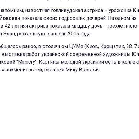
напомним, известная голливудская актриса – уроженка К
 Йовович
показала своих подросших дочерей. На одном из
в 42-летняя актриса показала младшу дочь - трехлетнюю
 Эдан, рожденную в апреле 2015 года.
общалось ранее, в столичном ЦУМе (Киев, Крещатик, 38, 7 
 выставка работ украинской современной художницы Ю
ковой "Mimicry". Картины молодой украинки есть в коллек
х знаменитостей, включая Милу Йовович.