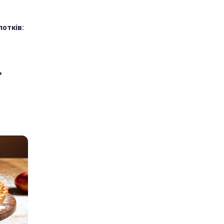
лотків:
ь