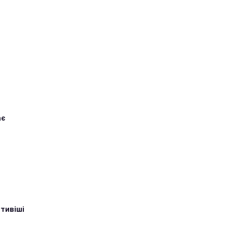
ає
тивіші