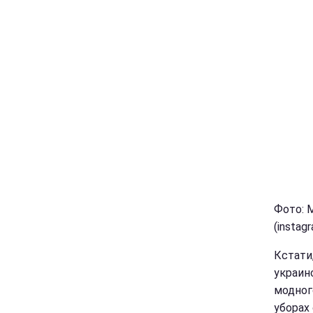
Фото: 
(instag
Кстати
украин
модног
уборах