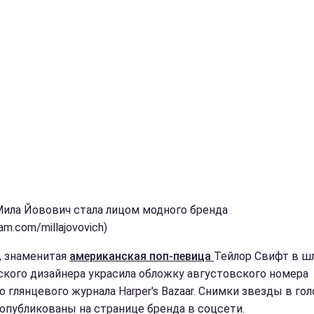
Мила Йовович стала лицом модного бренда
ram.com/millajovovich)
, знаменитая
американская поп-певица
Тейлор Свифт в ш
ского дизайнера украсила обложку августовского номера
о глянцевого журнала Harper's Bazaar. Снимки звезды в го
 опубликованы на странице бренда в соцсети.