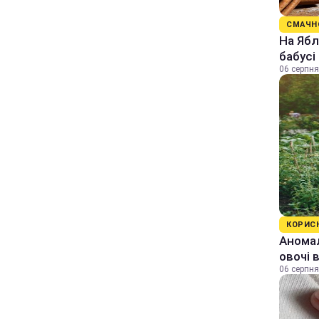
СМАЧН
На Ябл
бабусі
06 серпня
КОРИС
Аномал
овочі 
06 серпня