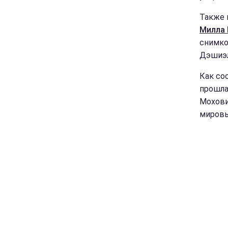
Также 
Милла
снимко
Дэшиэл
Как со
прошла
Мохови
мировы