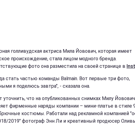
рная голливудская актриса Мила Йовович, которая имеет
ское происхождение, стала лицом модного бренда.
тствующие фото она разместила на своей странице в
Ins
ада стать частью команды Balmain. Вот первые три фото,
ыми я поделюсь завтра", - сказала она.
т уточнить, что на опубликованных снимках Милу Йовович
яет фирменные наряды компании – мини-платье в стиле 90
брючные костюмы. Работали над рекламной компанией "о
018/2019" фотограф Энн Ли и креативный продюсер Олив
.