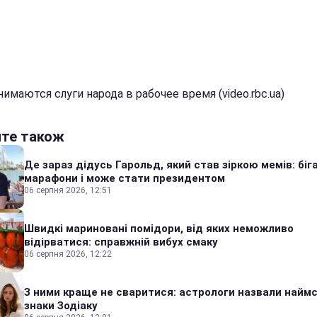
имаются слуги народа в рабочее время (video.rbc.ua)
йте також
Де зараз дідусь Гарольд, який став зіркою мемів: біг
марафони і може стати президентом
06 серпня 2026, 12:51
Швидкі мариновані помідори, від яких неможливо
відірватися: справжній вибух смаку
06 серпня 2026, 12:22
З ними краще не сваритися: астрологи назвали наймс
знаки Зодіаку