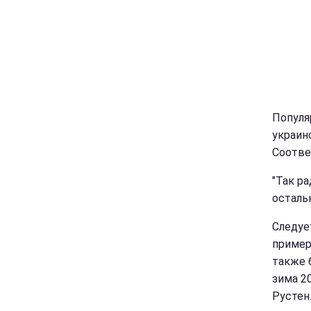
Популя
украин
Соотве
"Так р
остальн
Следуе
пример
также 
зима 2
Рустен