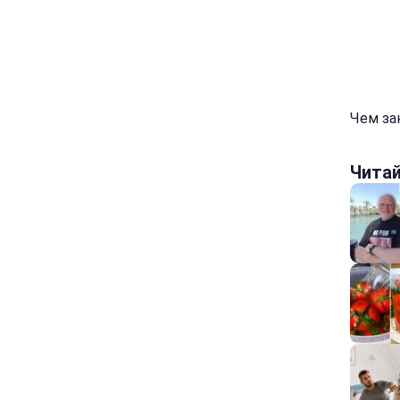
Чем зан
Чита