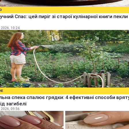
О
учний Спас: цей пиріг зі старої кулінарної книги пекли
 2026, 10:24
НЕ
ьна спека спалює грядки: 4 ефективні способи врят
від загибелі
 2026, 09:56