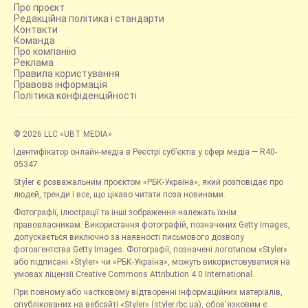
Про проєкт
Редакційна політика і стандарти
Контакти
Команда
Про компанію
Реклама
Правила користування
Правова інформація
Політика конфіденційності
© 2026 LLC «UBT MEDIA»
Ідентифікатор онлайн-медіа в Реєстрі суб’єктів у сфері медіа — R40-
05347
Styler є розважальним проєктом «РБК-Україна», який розповідає про
людей, тренди і все, що цікаво читати поза новинами.
Фотографії, ілюстрації та інші зображення належать їхнім
правовласникам. Використання фотографій, позначених Getty Images,
допускається виключно за наявності письмового дозволу
фотоагентства Getty Images. Фотографії, позначені логотипом «Styler»
або підписані «Styler» чи «РБК-Україна», можуть використовуватися на
умовах ліцензії Creative Commons Attribution 4.0 International.
При повному або частковому відтворенні інформаційних матеріалів,
опублікованих на вебсайті «Styler» (styler.rbc.ua), обов'язковим є