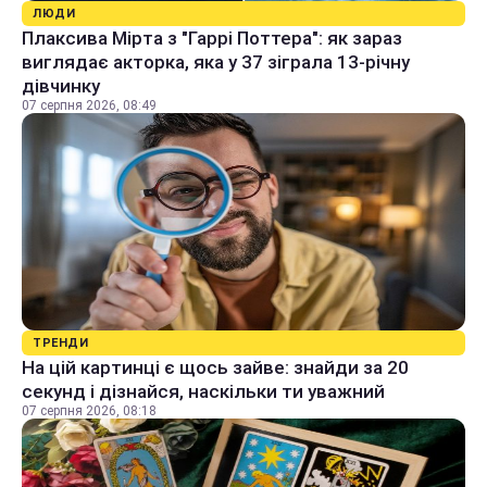
ЛЮДИ
Плаксива Мірта з "Гаррі Поттера": як зараз
виглядає акторка, яка у 37 зіграла 13-річну
дівчинку
07 серпня 2026, 08:49
ТРЕНДИ
На цій картинці є щось зайве: знайди за 20
секунд і дізнайся, наскільки ти уважний
07 серпня 2026, 08:18