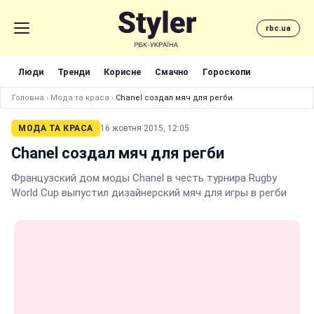
rbc.ua
Люди
Тренди
Корисне
Смачно
Гороскопи
Головна
›
Мода та краса
›
Chanel создал мяч для регби
МОДА ТА КРАСА
16 жовтня 2015, 12:05
Chanel создал мяч для регби
Французский дом моды Chanel в честь турнира Rugby
World Cup выпустил дизайнерский мяч для игры в регби