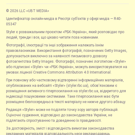
© 2026 LLC «UBT MEDIA»
Ідентифікатор онлайн-медіа в Реєстрі суб’єктів у сфері медіа — R40-
05347
Styler є розважальним проєктом «РБК-Україна», який розповідає про
людей, тренди і все, що цікаво читати поза новинами.
Фотографії, ілюстрації та інші зображення належать їхнім
правовласникам. Використання фотографій, позначених Getty Images,
допускається виключно за наявності письмового дозволу
фотоагентства Getty Images. Фотографії, позначені логотипом «Styler»
або підписані «Styler» чи «РБК-Україна», можуть використовуватися на
умовах ліцензії Creative Commons Attribution 4.0 International.
При повному або частковому відтворенні інформаційних матеріалів,
опублікованих на вебсайті «Styler» (styler.rbc.ua), обов'язковим є
розміщення активного гіперпосилання на styler.rbc.ua, відкритого для
індексації пошуковими системами. Таке гіперпосилання має бути
розміщене безпосередньо в тексті матеріалу не нижче другого абзацу.
Редакція «Styler» може не поділяти точку зору авторів публікацій.
Оціночні судження, відповідно до законодавства України, не
підлягають спростуванню та доведенню їх правдивості.
За достовірність, зміст і відповідність вимогам законодавства
рекламних матеріалів відповідальність несе рекламодавець.