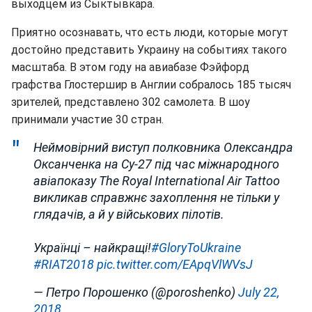
выходцем из Сыктывкара.
Приятно осознавать, что есть люди, которые могут
достойно представить Украину на событиях такого
масштаба. В этом году на авиабазе Фэйфорд
графства Глостершир в Англии собралось 185 тысяч
зрителей, представлено 302 самолета. В шоу
принимали участие 30 стран.
Неймовірний виступ полковника Олександра
Оксанченка на Су-27 під час міжнародного
авіапоказу The Royal International Air Tattoo
викликав справжнє захоплення не тільки у
глядачів, а й у військових пілотів.
Українці – найкращі!
#GloryToUkraine
#RIAT2018
pic.twitter.com/EApqVlWVsJ
— Петро Порошенко (@poroshenko)
July 22,
2018