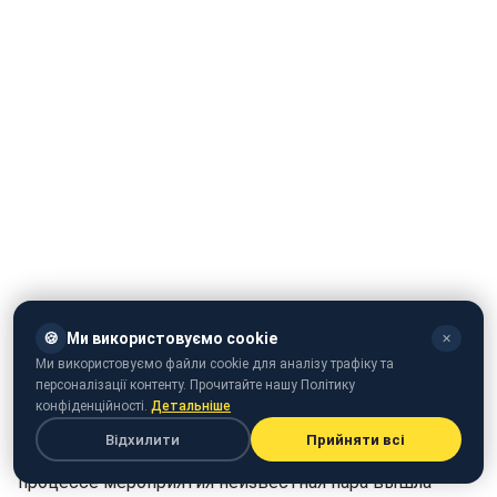
🍪
Ми використовуємо cookie
✕
Ми використовуємо файли cookie для аналізу трафіку та
персоналізації контенту. Прочитайте нашу Політику
конфіденційності.
Детальніше
В субботу, 21 июля происходило закрытие девятого
Відхилити
Прийняти всі
международного Одесского кинофестиваля. В
процессе мероприятия неизвестная пара вышла