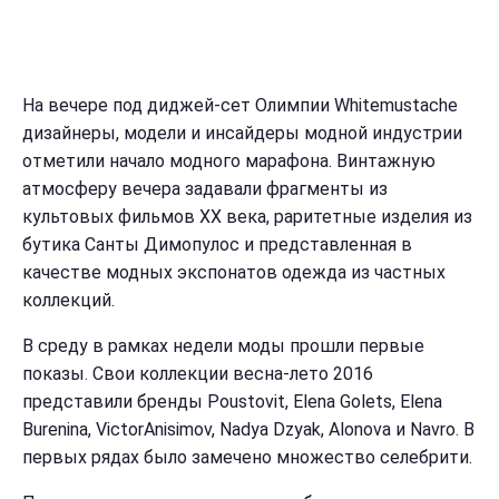
На вечере п
од диджей-сет Олимпии Whitemustache
дизайнеры, модели и инсайдеры модной индустрии
отметили начало модного марафона. Винтажную
атмосферу вечера задавали фрагменты из
культовых фильмов ХХ века, раритетные изделия из
бутика Санты Димопулос и представленная в
качестве модных экспонатов одежда из частных
коллекций.
В среду в рамках недели моды прошли первые
показы. Свои коллекции весна-лето 2016
представили бренды Poustovit, Elena Golets, Elena
Burenina, VictorAnisimov, Nadya Dzyak, Alonova и Navro. В
первых рядах было замечено множество селебрити.