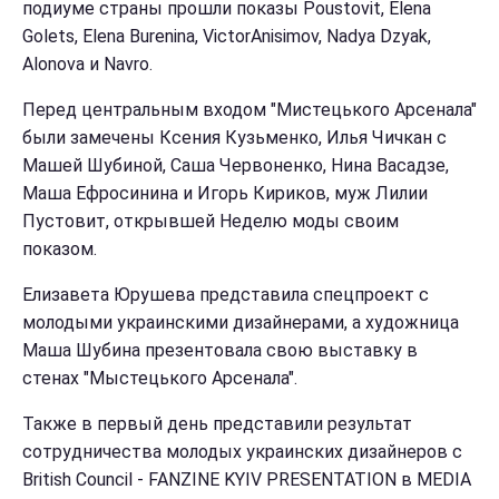
подиуме страны прошли показы Poustovit, Elena
Golets, Elena Burenina, VictorAnisimov, Nadya Dzyak,
Alonova и Navro.
Перед центральным входом "Мистецького Арсенала"
были замечены Ксения Кузьменко, Илья Чичкан с
Машей Шубиной, Саша Червоненко, Нина Васадзе,
Маша Ефросинина и Игорь Кириков, муж Лилии
Пустовит, открывшей Неделю моды своим
показом.
Елизавета Юрушева представила спецпроект с
молодыми украинскими дизайнерами, а художница
Маша Шубина презентовала свою выставку в
стенах "Мыстецького Арсенала".
Также в первый день представили результат
сотрудничества молодых украинских дизайнеров с
British Council - FANZINE KYIV PRESENTATION в MEDIA