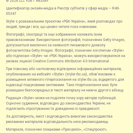
© 2026 LLC «UBT MEDIA»
Ідентифікатор онлайн-медіа в Реєстрі суб’єктів у сфері медіа — R40-
05347
Styler є розважальним проєктом «РБК-Україна», який розповідає про
людей, тренди і все, що цікаво читати поза новинами.
Фотографії, ілюстрації та інші зображення належать їхнім
правовласникам. Використання фотографій, позначених Getty Images,
допускається виключно за наявності письмового дозволу
фотоагентства Getty Images. Фотографії, позначені логотипом «Styler»
або підписані «Styler» чи «РБК-Україна», можуть використовуватися на
умовах ліцензії Creative Commons Attribution 4.0 International.
При повному або частковому відтворенні інформаційних матеріалів,
опублікованих на вебсайті «Styler» (styler.rbc.ua), обов'язковим є
розміщення активного гіперпосилання на styler.rbc.ua, відкритого для
індексації пошуковими системами. Таке гіперпосилання має бути
розміщене безпосередньо в тексті матеріалу не нижче другого абзацу.
Редакція «Styler» може не поділяти точку зору авторів публікацій.
Оціночні судження, відповідно до законодавства України, не
підлягають спростуванню та доведенню їх правдивості.
За достовірність, зміст і відповідність вимогам законодавства
рекламних матеріалів відповідальність несе рекламодавець.
Матеріали, позначені плашками «Прес-реліз», «Спецпроєкт»,