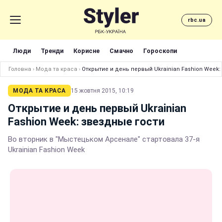
rbc.ua
Люди
Тренди
Корисне
Смачно
Гороскопи
Головна
›
Мода та краса
›
Открытие и день первый Ukrainian Fashion Week:
МОДА ТА КРАСА
15 жовтня 2015, 10:19
Открытие и день первый Ukrainian
Fashion Week: звездные гости
Во вторник в "Мыстецьком Арсенале" стартовала 37-я
Ukrainian Fashion Week