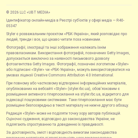
© 2026 LLC «UBT MEDIA»
Ідентифікатор онлайн-медіа в Реєстрі суб’єктів у сфері медіа — R40-
05347
Styler є розважальним проєктом «РБК-Україна», який розповідає про
людей, тренди і все, що цікаво читати поза новинами.
Фотографії, ілюстрації та інші зображення належать їхнім
правовласникам. Використання фотографій, позначених Getty Images,
допускається виключно за наявності письмового дозволу
фотоагентства Getty Images. Фотографії, позначені логотипом «Styler»
або підписані «Styler» чи «РБК-Україна», можуть використовуватися на
умовах ліцензії Creative Commons Attribution 4.0 International.
При повному або частковому відтворенні інформаційних матеріалів,
опублікованих на вебсайті «Styler» (styler.rbc.ua), обов'язковим є
розміщення активного гіперпосилання на styler.rbc.ua, відкритого для
індексації пошуковими системами. Таке гіперпосилання має бути
розміщене безпосередньо в тексті матеріалу не нижче другого абзацу.
Редакція «Styler» може не поділяти точку зору авторів публікацій.
Оціночні судження, відповідно до законодавства України, не
підлягають спростуванню та доведенню їх правдивості.
За достовірність, зміст і відповідність вимогам законодавства