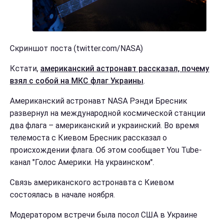
Скриншот поста (twitter.com/NASA)
Кстати,
американский астронавт рассказал, почему
взял с собой на МКС флаг Украины
.
Американский астронавт NASA Рэнди Бресник
развернул на международной космической станции
два флага – американский и украинский. Во время
телемоста с Киевом Бресник рассказал о
происхождении флага. Об этом сообщает You Tube-
канал "Голос Америки. На украинском".
Связь американского астронавта с Киевом
состоялась в начале ноября.
Модератором встречи была посол США в Украине