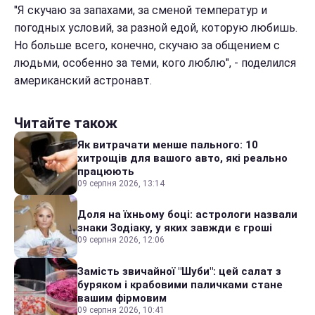
"Я скучаю за запахами, за сменой температур и
погодных условий, за разной едой, которую любишь.
Но больше всего, конечно, скучаю за общением с
людьми, особенно за теми, кого люблю", - поделился
американский астронавт.
Читайте також
Як витрачати менше пального: 10
хитрощів для вашого авто, які реально
працюють
09 серпня 2026, 13:14
Доля на їхньому боці: астрологи назвали
знаки Зодіаку, у яких завжди є гроші
09 серпня 2026, 12:06
Замість звичайної "Шуби": цей салат з
буряком і крабовими паличками стане
вашим фірмовим
09 серпня 2026, 10:41