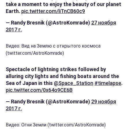
take a moment to enjoy the beauty of our planet
Earth.
pic.twitter.com/liTnCB60c9
— Randy Bresnik (@AstroKomrade)
27 ноября
2017 г.
Видео: Вид на Землю с открытого космоса
(twitter.com/AstroKomrade)
Spectacle of lightning strikes followed by
alluring city lights and fishing boats around the
Sea of Japan in this
@Space_Station
#timelapse
.
pic.twitter.com/0x64o9CE6B
— Randy Bresnik (@AstroKomrade)
29 ноября
2017 г.
Видео: Огни Земли (twitter.com/AstroKomrade)