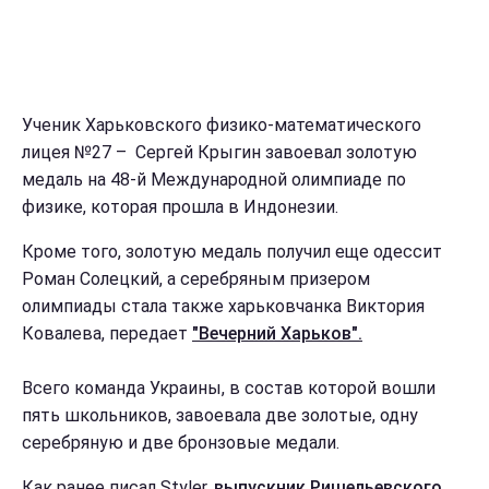
Ученик Харьковского физико-математического
лицея №27 –
Сергей Крыгин
завоевал золотую
медаль на 48-й Международной олимпиаде по
физике, которая прошла в Индонезии.
Кроме того, золотую медаль получил еще одессит
Роман Солецкий, а серебряным призером
олимпиады стала также харьковчанка Виктория
Ковалева, передает
"Вечерний Харьков".
Всего команда Украины, в состав которой вошли
пять школьников, завоевала две золотые, одну
серебряную и две бронзовые медали.
Как ранее писал Styler,
выпускник Ришельевского