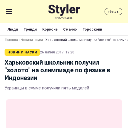
rbc.ua
Люди
Тренди
Корисне
Смачно
Гороскопи
Головна
›
Новини науки
›
Харьковский школьник получил "золото" на олимп
НОВИНИ НАУКИ
26 липня 2017, 19:20
Харьковский школьник получил
"золото" на олимпиаде по физике в
Индонезии
Украинцы в сумме получили пять медалей