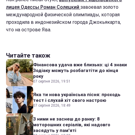
лицея Одессы Роман Солецкий
завоевал золото
международной физической олимпиады, которая
проходила в индонезийском города Джокьякарта,
что на острове Ява.
Читайте також
Фінансова удача вже близько: ці 4 знаки
Зодіаку можуть розбагатіти до кінця
року
07 серпня 2026, 19:51
Яка ти нова українська пісня: проходь
тест і слухай хіт свого настрою
07 серпня 2026, 18:49
З ними не заснеш до ранку: 8
моторошних серіалів, які надовго
засядуть у пам'яті