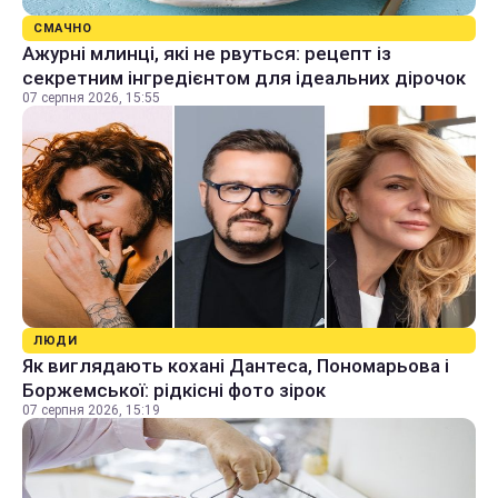
СМАЧНО
Ажурні млинці, які не рвуться: рецепт із
секретним інгредієнтом для ідеальних дірочок
07 серпня 2026, 15:55
ЛЮДИ
Як виглядають кохані Дантеса, Пономарьова і
Боржемської: рідкісні фото зірок
07 серпня 2026, 15:19