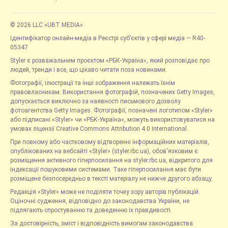
© 2026 LLC «UBT MEDIA»
Ідентифікатор онлайн-медіа в Реєстрі суб’єктів у сфері медіа — R40-
05347
Styler є розважальним проєктом «РБК-Україна», який розповідає про
людей, тренди і все, що цікаво читати поза новинами.
Фотографії, ілюстрації та інші зображення належать їхнім
правовласникам. Використання фотографій, позначених Getty Images,
допускається виключно за наявності письмового дозволу
фотоагентства Getty Images. Фотографії, позначені логотипом «Styler»
або підписані «Styler» чи «РБК-Україна», можуть використовуватися на
умовах ліцензії Creative Commons Attribution 4.0 International.
При повному або частковому відтворенні інформаційних матеріалів,
опублікованих на вебсайті «Styler» (styler.rbc.ua), обов'язковим є
розміщення активного гіперпосилання на styler.rbc.ua, відкритого для
індексації пошуковими системами. Таке гіперпосилання має бути
розміщене безпосередньо в тексті матеріалу не нижче другого абзацу.
Редакція «Styler» може не поділяти точку зору авторів публікацій.
Оціночні судження, відповідно до законодавства України, не
підлягають спростуванню та доведенню їх правдивості.
За достовірність, зміст і відповідність вимогам законодавства