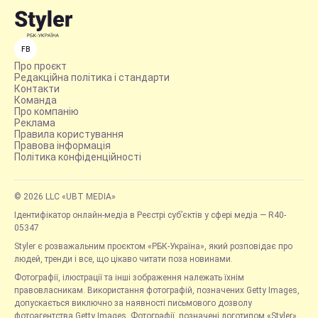
FB
Про проєкт
Редакційна політика і стандарти
Контакти
Команда
Про компанію
Реклама
Правила користування
Правова інформація
Політика конфіденційності
© 2026 LLC «UBT MEDIA»
Ідентифікатор онлайн-медіа в Реєстрі суб’єктів у сфері медіа — R40-
05347
Styler є розважальним проєктом «РБК-Україна», який розповідає про
людей, тренди і все, що цікаво читати поза новинами.
Фотографії, ілюстрації та інші зображення належать їхнім
правовласникам. Використання фотографій, позначених Getty Images,
допускається виключно за наявності письмового дозволу
фотоагентства Getty Images. Фотографії, позначені логотипом «Styler»