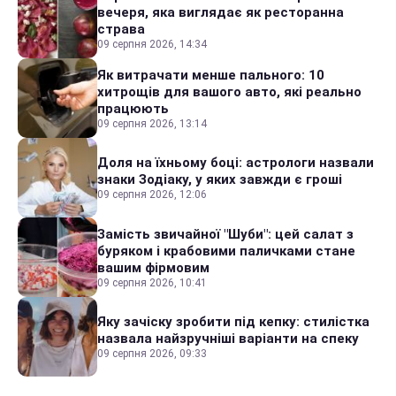
вечеря, яка виглядає як ресторанна
страва
09 серпня 2026, 14:34
Як витрачати менше пального: 10
хитрощів для вашого авто, які реально
працюють
09 серпня 2026, 13:14
Доля на їхньому боці: астрологи назвали
знаки Зодіаку, у яких завжди є гроші
09 серпня 2026, 12:06
Замість звичайної "Шуби": цей салат з
буряком і крабовими паличками стане
вашим фірмовим
09 серпня 2026, 10:41
Яку зачіску зробити під кепку: стилістка
назвала найзручніші варіанти на спеку
09 серпня 2026, 09:33