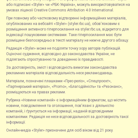
або підписані «Styler» чи «РБК-Україна», можуть використовуватися на
умовах ліцензії Creative Commons Attribution 4.0 International.
При повному або частковому відтворенні інформаційних матеріалів,
опублікованих на вебсайті «Styler» (styler.rbc.ua), обов'язковим є
розміщення активного гіперпосилання на styler.rbc.ua, відкритого для
індексації пошуковими системами. Таке гіперпосилання має бути
розміщене безпосередньо в тексті матеріалу не нижче другого абзацу.
Редакція «Styler» може не поділяти точку зору авторів публікацій.
Оціночні судження, відповідно до законодавства України, не
підлягають спростуванню та доведенню їх правдивості.
За достовірність, зміст і відповідність вимогам законодавства
рекламних матеріалів відповідальність несе рекламодавець.
Матеріали, позначені плашками «Прес-реліз», «Спецпроєкт»,
«Партнерський матеріал», «Promo», «Благодійність» та «Резонанс»,
розміщуються на правах реклами.
Рубрика «Новини компаній» є інформаційним форматом, що містить
новини, повідомлення та оголошення, пов'язані з діяльністю
компаній, і ґрунтується на інформації, наданій відповідними
компаніями. Редакція не несе відповідальності за достовірність такої
інформації.
Онлайн-медіа «Styler» призначене для осіб віком від 21 року.