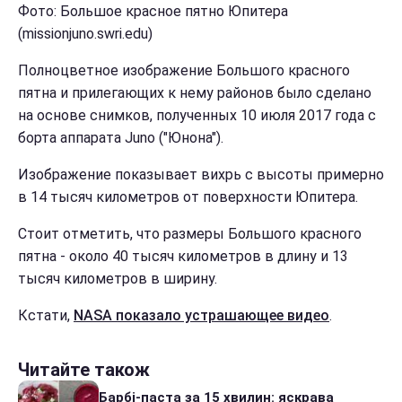
Фото: Большое красное пятно Юпитера
(missionjuno.swri.edu)
Полноцветное изображение Большого красного
пятна и прилегающих к нему районов было сделано
на основе снимков, полученных 10 июля 2017 года с
борта аппарата Juno ("Юнона").
Изображение показывает вихрь с высоты примерно
в 14 тысяч километров от поверхности Юпитера.
Стоит отметить, что размеры Большого красного
пятна - около 40 тысяч километров в длину и 13
тысяч километров в ширину.
Кстати,
NASA показало устрашающее видео
.
Читайте також
Барбі-паста за 15 хвилин: яскрава