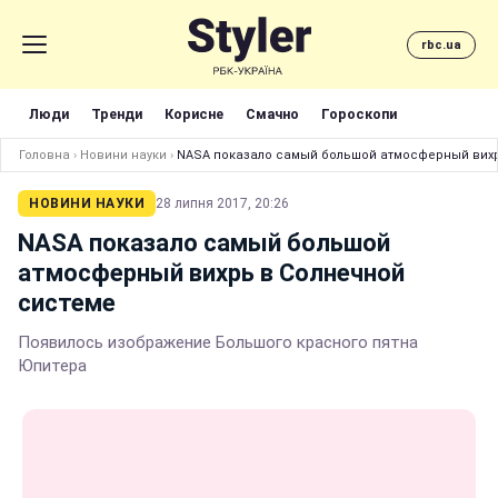
rbc.ua
Люди
Тренди
Корисне
Смачно
Гороскопи
Головна
›
Новини науки
›
NASA показало самый большой атмосферный вихр
НОВИНИ НАУКИ
28 липня 2017, 20:26
NASA показало самый большой
атмосферный вихрь в Солнечной
системе
Появилось изображение Большого красного пятна
Юпитера