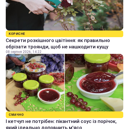
КОРИСНЕ
Секрети розкішного цвітіння: як правильно
обрізати троянди, щоб не нашкодити кущу
08 серпня 2026, 14:22
СМАЧНО
І кетчуп не потрібен: пікантний соус із порічок,
який ідеально доповнить м'ясо