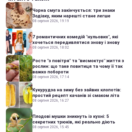
Чорна смуга закінчується: три знаки
Зодіаку, яким нарешті стане легше
08 серпня 2026, 19:19
7 романтичних комедій "нульових", які
хочеться передивлятися знову і знову
08 серпня 2026, 18:02
Росте "з повітря" та "висмоктує" життя з
рослин: що таке повитиця та чому її так
важко побороти
08 серпня 2026, 17:14
Кукурудза на зиму без зайвих клопотів:
простий рецепт качанів зі смаком літа
08 серпня 2026, 16:27
Плодові мушки зникнуть із кухні: 5
секретних трюків, які реально діють
08 серпня 2026, 15:45