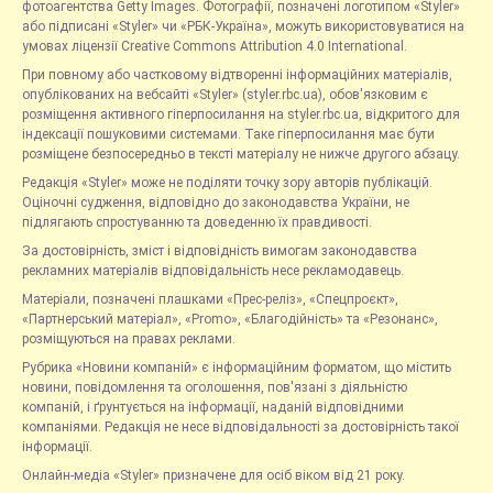
фотоагентства Getty Images. Фотографії, позначені логотипом «Styler»
або підписані «Styler» чи «РБК-Україна», можуть використовуватися на
умовах ліцензії Creative Commons Attribution 4.0 International.
При повному або частковому відтворенні інформаційних матеріалів,
опублікованих на вебсайті «Styler» (styler.rbc.ua), обов'язковим є
розміщення активного гіперпосилання на styler.rbc.ua, відкритого для
індексації пошуковими системами. Таке гіперпосилання має бути
розміщене безпосередньо в тексті матеріалу не нижче другого абзацу.
Редакція «Styler» може не поділяти точку зору авторів публікацій.
Оціночні судження, відповідно до законодавства України, не
підлягають спростуванню та доведенню їх правдивості.
За достовірність, зміст і відповідність вимогам законодавства
рекламних матеріалів відповідальність несе рекламодавець.
Матеріали, позначені плашками «Прес-реліз», «Спецпроєкт»,
«Партнерський матеріал», «Promo», «Благодійність» та «Резонанс»,
розміщуються на правах реклами.
Рубрика «Новини компаній» є інформаційним форматом, що містить
новини, повідомлення та оголошення, пов'язані з діяльністю
компаній, і ґрунтується на інформації, наданій відповідними
компаніями. Редакція не несе відповідальності за достовірність такої
інформації.
Онлайн-медіа «Styler» призначене для осіб віком від 21 року.