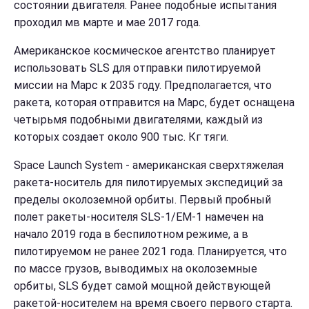
состоянии двигателя. Ранее подобные испытания
проходил мв марте и мае 2017 года.
Американское космическое агентство планирует
использовать SLS для отправки пилотируемой
миссии на Марс к 2035 году. Предполагается, что
ракета, которая отправится на Марс, будет оснащена
четырьмя подобными двигателями, каждый из
которых создает около 900 тыс. Кг тяги.
Space Launch System - американская сверхтяжелая
ракета-носитель для пилотируемых экспедиций за
пределы околоземной орбиты. Первый пробный
полет ракеты-носителя SLS-1/EM-1 намечен на
начало 2019 года в беспилотном режиме, а в
пилотируемом не ранее 2021 года. Планируется, что
по массе грузов, выводимых на околоземные
орбиты, SLS будет самой мощной действующей
ракетой-носителем на время своего первого старта.