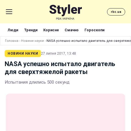
rbc.ua
Люди
Тренди
Корисне
Смачно
Гороскопи
Головна
›
Новини науки
›
NASA успешно испытало двигатель для сверхтяж
НОВИНИ НАУКИ
27 липня 2017, 13:48
NASA успешно испытало двигатель
для сверхтяжелой ракеты
Испытания длились 500 секунд