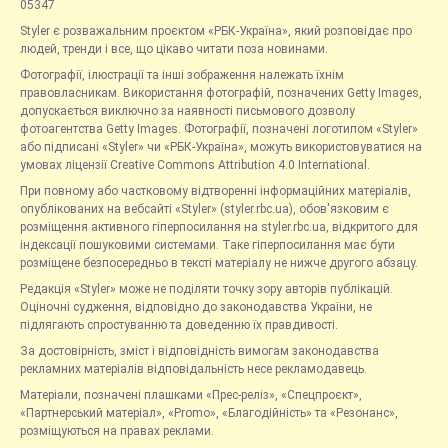
05347
Styler є розважальним проєктом «РБК-Україна», який розповідає про
людей, тренди і все, що цікаво читати поза новинами.
Фотографії, ілюстрації та інші зображення належать їхнім
правовласникам. Використання фотографій, позначених Getty Images,
допускається виключно за наявності письмового дозволу
фотоагентства Getty Images. Фотографії, позначені логотипом «Styler»
або підписані «Styler» чи «РБК-Україна», можуть використовуватися на
умовах ліцензії Creative Commons Attribution 4.0 International.
При повному або частковому відтворенні інформаційних матеріалів,
опублікованих на вебсайті «Styler» (styler.rbc.ua), обов'язковим є
розміщення активного гіперпосилання на styler.rbc.ua, відкритого для
індексації пошуковими системами. Таке гіперпосилання має бути
розміщене безпосередньо в тексті матеріалу не нижче другого абзацу.
Редакція «Styler» може не поділяти точку зору авторів публікацій.
Оціночні судження, відповідно до законодавства України, не
підлягають спростуванню та доведенню їх правдивості.
За достовірність, зміст і відповідність вимогам законодавства
рекламних матеріалів відповідальність несе рекламодавець.
Матеріали, позначені плашками «Прес-реліз», «Спецпроєкт»,
«Партнерський матеріал», «Promo», «Благодійність» та «Резонанс»,
розміщуються на правах реклами.