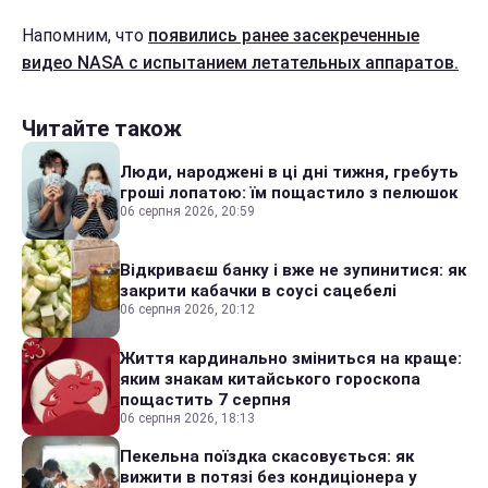
Напомним, что
появились ранее засекреченные
видео NASA с испытанием летательных аппаратов.
Читайте також
Люди, народжені в ці дні тижня, гребуть
гроші лопатою: їм пощастило з пелюшок
06 серпня 2026, 20:59
Відкриваєш банку і вже не зупинитися: як
закрити кабачки в соусі сацебелі
06 серпня 2026, 20:12
Життя кардинально зміниться на краще:
яким знакам китайського гороскопа
пощастить 7 серпня
06 серпня 2026, 18:13
Пекельна поїздка скасовується: як
вижити в потязі без кондиціонера у