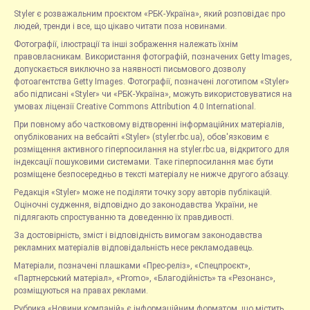
Styler є розважальним проєктом «РБК-Україна», який розповідає про
людей, тренди і все, що цікаво читати поза новинами.
Фотографії, ілюстрації та інші зображення належать їхнім
правовласникам. Використання фотографій, позначених Getty Images,
допускається виключно за наявності письмового дозволу
фотоагентства Getty Images. Фотографії, позначені логотипом «Styler»
або підписані «Styler» чи «РБК-Україна», можуть використовуватися на
умовах ліцензії Creative Commons Attribution 4.0 International.
При повному або частковому відтворенні інформаційних матеріалів,
опублікованих на вебсайті «Styler» (styler.rbc.ua), обов'язковим є
розміщення активного гіперпосилання на styler.rbc.ua, відкритого для
індексації пошуковими системами. Таке гіперпосилання має бути
розміщене безпосередньо в тексті матеріалу не нижче другого абзацу.
Редакція «Styler» може не поділяти точку зору авторів публікацій.
Оціночні судження, відповідно до законодавства України, не
підлягають спростуванню та доведенню їх правдивості.
За достовірність, зміст і відповідність вимогам законодавства
рекламних матеріалів відповідальність несе рекламодавець.
Матеріали, позначені плашками «Прес-реліз», «Спецпроєкт»,
«Партнерський матеріал», «Promo», «Благодійність» та «Резонанс»,
розміщуються на правах реклами.
Рубрика «Новини компаній» є інформаційним форматом, що містить