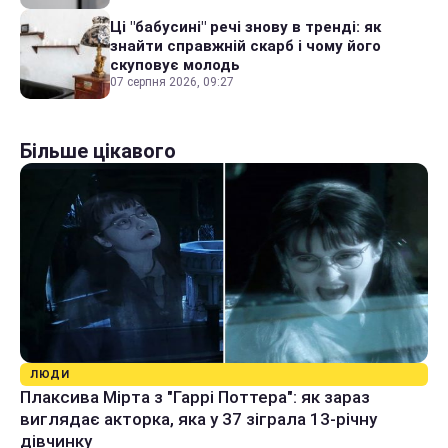
Ці "бабусині" речі знову в тренді: як
знайти справжній скарб і чому його
скуповує молодь
07 серпня 2026, 09:27
Більше цікавого
ЛЮДИ
Плаксива Мірта з "Гаррі Поттера": як зараз
виглядає акторка, яка у 37 зіграла 13-річну
дівчинку