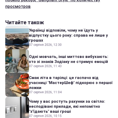
просмотров
.
Читайте також
Українці відповіли, чому не їдуть у
відпустку цього року: справа не лише у
грошах
07 серпня 2026, 12:30
Одні мовчать, інші миттєво вибухають:
хто зі знаків Зодіаку не стримує емоцій
07 серпня 2026, 11:43
Смак літа в тарілці: це гаспачо від
учасниці "МастерШеф" підкорює з першої
ложки
07 серпня 2026, 11:04
Чому у вас ростуть рахунки за світло:
несподівані прилади, які непомітно
"з'їдають" ваші гроші
07 серпня 2026, 10:15