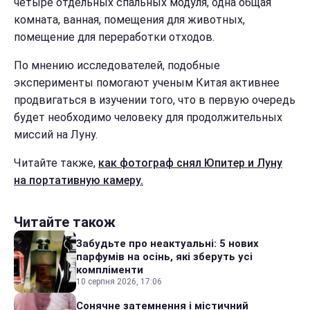
четыре отдельных спальных модуля, одна общая
комната, ванная, помещения для животных,
помещение для переработки отходов.
По мнению исследователей, подобные
эксперименты помогают ученым Китая активнее
продвигаться в изучении того, что в первую очередь
будет необходимо человеку для продолжительных
миссий на Луну.
Читайте также,
как фотограф снял Юпитер и Луну
на портативную камеру.
Читайте також
Забудьте про неактуальні: 5 нових
парфумів на осінь, які зберуть усі
компліменти
10 серпня 2026, 17:06
Сонячне затемнення і містичний