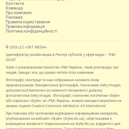
Контакти
Команда
Про компанію
Реклама
Правила користування
Правова інформація
Політика конфіденційності
© 2026 LLC «UBT MEDIA»
Ідентифікатор онлайн-медіа в Реєстрі суб’єктів у сфері медіа — R40-
05347
Styler є розважальним проєктом «РБК-Україна», який розповідає про
людей, тренди і все, що цікаво читати поза новинами.
Фотографії, ілюстрації та інші зображення належать їхнім
правовласникам. Використання фотографій, позначених Getty Images,
допускається виключно за наявності письмового дозволу
фотоагентства Getty Images. Фотографії, позначені логотипом «Styler»
або підписані «Styler» чи «РБК-Україна», можуть використовуватися на
умовах ліцензії Creative Commons Attribution 4.0 International.
При повному або частковому відтворенні інформаційних матеріалів,
опублікованих на вебсайті «Styler» (styler.rbc.ua), обов'язковим є
розміщення активного гіперпосилання на styler.rbc.ua, відкритого для