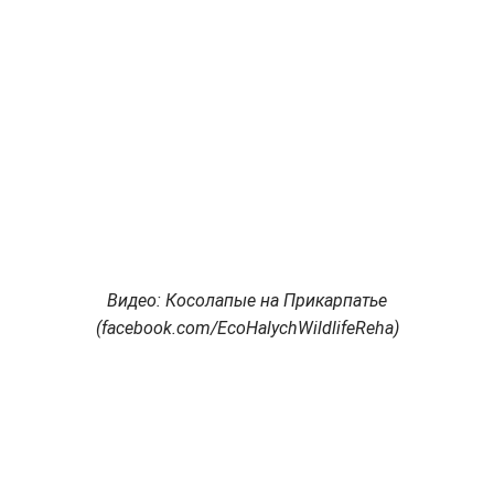
Видео: Косолапые на Прикарпатье
(facebook.com/EcoHalychWildlifeReha)