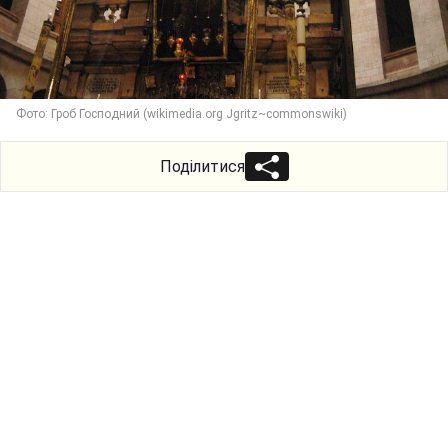
Фото: Гроб Господний (wikimedia.org Jgritz~commonswiki)
Поділитися