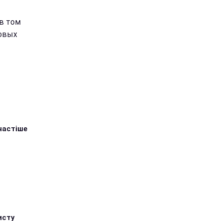
в том
новых
йчастіше
исту