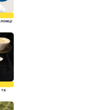
оломці:
 та