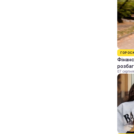
ГОРОС
Фінанс
розбаг
07 серпня