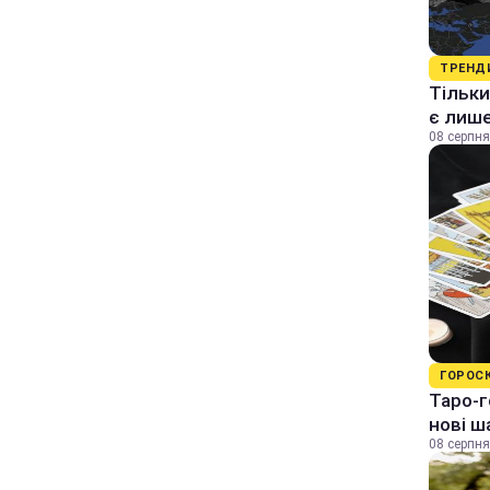
ТРЕНД
Тільки
є лише
08 серпня
ГОРОС
Таро-г
нові ш
08 серпня