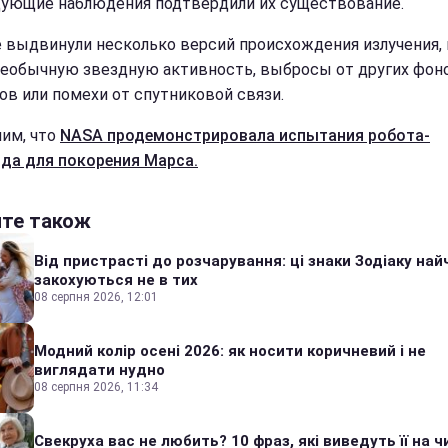
ующие наблюдения подтвердили их существование.
 выдвинули несколько версий происхождения излучения, 
необычную звездную активность, выбросы от других фо
ов или помехи от спутниковой связи.
им, что
NASA продемонстрировала испытания робота-
да для покорения Марса.
йте також
Від пристрасті до розчарування: ці знаки Зодіаку на
закохуються не в тих
08 серпня 2026, 12:01
Модний колір осені 2026: як носити коричневий і не
виглядати нудно
08 серпня 2026, 11:34
Свекруха вас не любить? 10 фраз, які виведуть її на ч