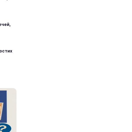
ечей,
ростих