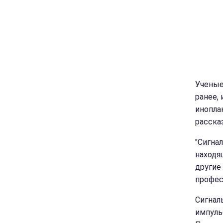
Ученые
ранее,
инопла
расска
"Сигна
находя
другие
профес
Сигнал
импуль