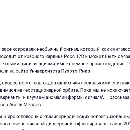
 зафиксировали необычный сигнал, который, как считало
 исходит от красного карлика Росс 128 и может быть связа
нетными цивилизациями, имеет земное происхождение. О
зали на сайте
Университета Пуэрто-Рико.
л, скорее всего, порожден одним или несколькими спутник
щимися на геостационарной орбите. Пока мы не исключае
 варианты и изучаем аномалии формы сигнала", — рассказа
сор Абель Мендес.
ы широкополосных квазипериодических неполяризованны
сов с очень сильной дисперсией зафиксированы в мае 201