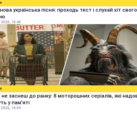
И
 нова українська пісня: проходь тест і слухай хіт свого
ою
 2026, 18:49
И
 не заснеш до ранку: 8 моторошних серіалів, які надо
ть у пам'яті
 2026, 18:09