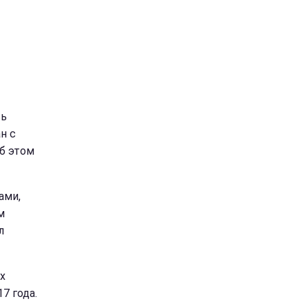
сь
н с
б этом
ами,
м
л
х
7 года.