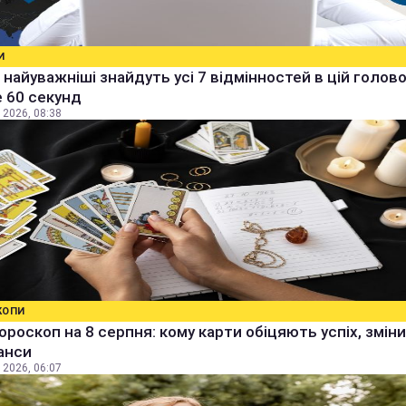
И
 найуважніші знайдуть усі 7 відмінностей в цій голов
 60 секунд
 2026, 08:38
КОПИ
ороскоп на 8 серпня: кому карти обіцяють успіх, зміни
анси
 2026, 06:07