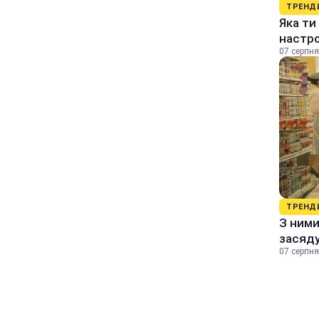
ТРЕНД
Яка ти
настр
07 серпня
ТРЕНД
З ними
засяду
07 серпня