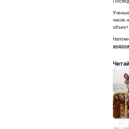
Послед
Ученые
числе 
объект
Напомн
андрои
Чита