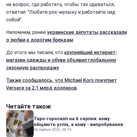
на вопрос, где работать, чтобы так одеваться,
ответил: "Любите рок-музыку и работайте над
собой".
Напомним, ранее
украинские депутаты рассказали
о любви к дорогим брендам
.
До этого мы писали, что
крупнейший интернет-
магазин одежды и обуви объявил глобальную
сезонную распродажу
.
Также сообщалось, что Michael Kors покупает
Versace за 2,1 млрд долларов
.
Читайте також
Таро-гороскоп на 6 серпня: кому
обіцяють успіх, а кому - випробування
06 серпня 2026, 06:15