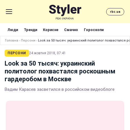
rbc.ua
Люди
Тренди
Корисне
Смачно
Гороскопи
Головна
›
Персони
›
Look за 50 тысяч: украинский политолог похвастался
ПЕРСОНИ
24 жовтня 2018, 07:41
Look за 50 тысяч: украинский
политолог похвастался роскошным
гардеробом в Москве
Вадим Карасев засветился в российском видеоблоге