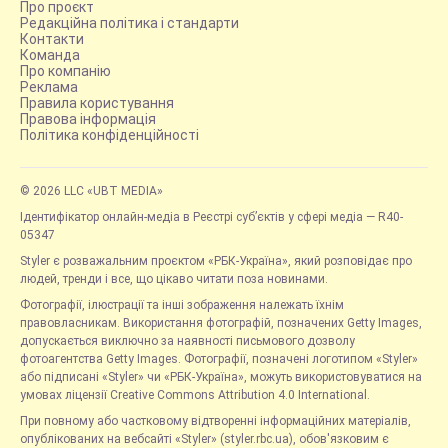
Про проєкт
Редакційна політика і стандарти
Контакти
Команда
Про компанію
Реклама
Правила користування
Правова інформація
Політика конфіденційності
© 2026 LLC «UBT MEDIA»
Ідентифікатор онлайн-медіа в Реєстрі суб’єктів у сфері медіа — R40-
05347
Styler є розважальним проєктом «РБК-Україна», який розповідає про
людей, тренди і все, що цікаво читати поза новинами.
Фотографії, ілюстрації та інші зображення належать їхнім
правовласникам. Використання фотографій, позначених Getty Images,
допускається виключно за наявності письмового дозволу
фотоагентства Getty Images. Фотографії, позначені логотипом «Styler»
або підписані «Styler» чи «РБК-Україна», можуть використовуватися на
умовах ліцензії Creative Commons Attribution 4.0 International.
При повному або частковому відтворенні інформаційних матеріалів,
опублікованих на вебсайті «Styler» (styler.rbc.ua), обов'язковим є