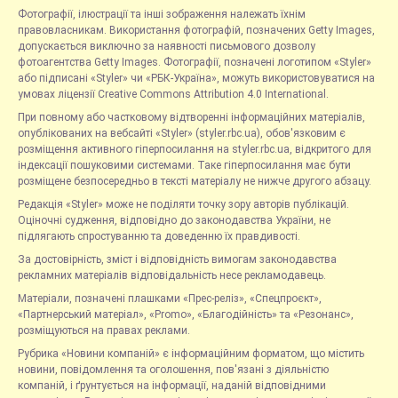
Фотографії, ілюстрації та інші зображення належать їхнім
правовласникам. Використання фотографій, позначених Getty Images,
допускається виключно за наявності письмового дозволу
фотоагентства Getty Images. Фотографії, позначені логотипом «Styler»
або підписані «Styler» чи «РБК-Україна», можуть використовуватися на
умовах ліцензії Creative Commons Attribution 4.0 International.
При повному або частковому відтворенні інформаційних матеріалів,
опублікованих на вебсайті «Styler» (styler.rbc.ua), обов'язковим є
розміщення активного гіперпосилання на styler.rbc.ua, відкритого для
індексації пошуковими системами. Таке гіперпосилання має бути
розміщене безпосередньо в тексті матеріалу не нижче другого абзацу.
Редакція «Styler» може не поділяти точку зору авторів публікацій.
Оціночні судження, відповідно до законодавства України, не
підлягають спростуванню та доведенню їх правдивості.
За достовірність, зміст і відповідність вимогам законодавства
рекламних матеріалів відповідальність несе рекламодавець.
Матеріали, позначені плашками «Прес-реліз», «Спецпроєкт»,
«Партнерський матеріал», «Promo», «Благодійність» та «Резонанс»,
розміщуються на правах реклами.
Рубрика «Новини компаній» є інформаційним форматом, що містить
новини, повідомлення та оголошення, пов'язані з діяльністю
компаній, і ґрунтується на інформації, наданій відповідними