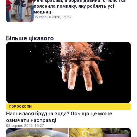
Речі красиві, а образ дивний: стилістка
пояснила помилку, яку роблять усі
модниці
05 серпня 2026, 15:52
Більше цікавого
ГОРОСКОПИ
Наснилася брудна вода? Ось що це може
означати насправді
05 серпня 2026, 15:27