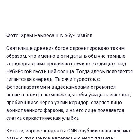
Фото:
Храм Рамзеса II в Абу-Симбел
Святилище древних богов спроектировано таким
образом, что именно в эти даты в обычно темные
коридоры храма проникают лучи восходящего над
Нубийской пустыней солнца. Тогда здесь появляется
гигантская очередь. Тысячи туристов с
фотоаппаратами и видеокамерами стремятся
попасть внутрь комплекса, чтобы увидеть как свет,
пробившийся через узкий коридор, озаряет лицо
воинственного фараона, и на его лице появляется
слегка саркастическая улыбка.
Кстати, корреспонденты СNN опубликовали
рейтинг
самых красивых и интересных мест планеты
.