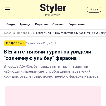
rbc.ua
Люди
Тренди
Корисне
Смачно
Гороскопи
Головна
›
Подорожі
›
В Египте тысячи туристов увидели "солнечную улыбку
ПОДОРОЖІ
22 жовтня 2015, 22:53
В Египте тысячи туристов увидели
"солнечную улыбку" фараона
В городе Абу-Симбел свыше пяти тысяч туристов
наблюдали явление: свет, пробившийся через узкий
коридор, озаряет лицо воинственного фараона Рамзеса II