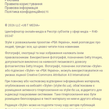
Реклама
Правила користування
Правова інформація
Політика конфіденційності
© 2026 LLC «UBT MEDIA»
Ідентифікатор онлайн-медіа в Реєстрі суб’єктів у сфері медіа — R40-
05347
Styler є розважальним проєктом «РБК-Україна», який розповідає про
людей, тренди і все, що цікаво читати поза новинами.
Фотографії, ілюстрації та інші зображення належать їхнім
правовласникам. Використання фотографій, позначених Getty Images,
допускається виключно за наявності письмового дозволу
фотоагентства Getty Images. Фотографії, позначені логотипом «Styler»
або підписані «Styler» чи «РБК-Україна», можуть використовуватися на
умовах ліцензії Creative Commons Attribution 4.0 International.
При повному або частковому відтворенні інформаційних матеріалів,
опублікованих на вебсайті «Styler» (styler.rbc.ua), обов'язковим є
розміщення активного гіперпосилання на styler.rbc.ua, відкритого для
індексації пошуковими системами. Таке гіперпосилання має бути
розміщене безпосередньо в тексті матеріалу не нижче другого абзацу.
Редакція «Styler» може не поділяти точку зору авторів публікацій.