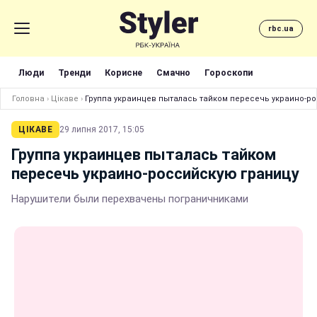
rbc.ua
Люди
Тренди
Корисне
Смачно
Гороскопи
Головна
›
Цікаве
›
Группа украинцев пыталась тайком пересечь украино-р
ЦІКАВЕ
29 липня 2017, 15:05
Группа украинцев пыталась тайком
пересечь украино-российскую границу
Нарушители были перехвачены пограничниками