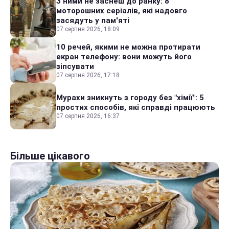
З ними не заснеш до ранку: 8
моторошних серіалів, які надовго
засядуть у пам'яті
07 серпня 2026, 18:09
10 речей, якими не можна протирати
екран телефону: вони можуть його
зіпсувати
07 серпня 2026, 17:18
Мурахи зникнуть з городу без "хімії": 5
простих способів, які справді працюють
07 серпня 2026, 16:37
Більше цікавого