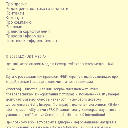
Про проєкт
Редакційна політика і стандарти
Контакти
Команда
Про компанію
Реклама
Правила користування
Правова інформація
Політика конфіденційності
© 2026 LLC «UBT MEDIA»
Ідентифікатор онлайн-медіа в Реєстрі суб’єктів у сфері медіа — R40-
05347
Styler є розважальним проєктом «РБК-Україна», який розповідає про
людей, тренди і все, що цікаво читати поза новинами.
Фотографії, ілюстрації та інші зображення належать їхнім
правовласникам. Використання фотографій, позначених Getty Images,
допускається виключно за наявності письмового дозволу
фотоагентства Getty Images. Фотографії, позначені логотипом «Styler»
або підписані «Styler» чи «РБК-Україна», можуть використовуватися на
умовах ліцензії Creative Commons Attribution 4.0 International.
При повному або частковому відтворенні інформаційних матеріалів,
опублікованих на вебсайті «Styler» (styler.rbc.ua), обов'язковим є