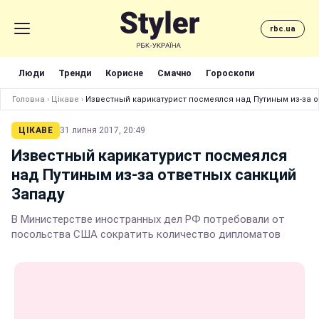
rbc.ua
Люди
Тренди
Корисне
Смачно
Гороскопи
Головна
›
Цікаве
›
Известный карикатурист посмеялся над Путиным из-за 
ЦІКАВЕ
31 липня 2017, 20:49
Известный карикатурист посмеялся
над Путиным из-за ответных санкций
Западу
В Министерстве иностранных дел РФ потребовали от
посольства США сократить количество дипломатов