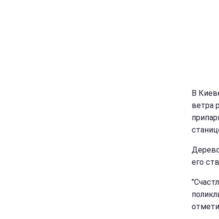
В Киев
ветра 
припар
станиц
Дерево
его ст
"Счаст
поликли
отмети