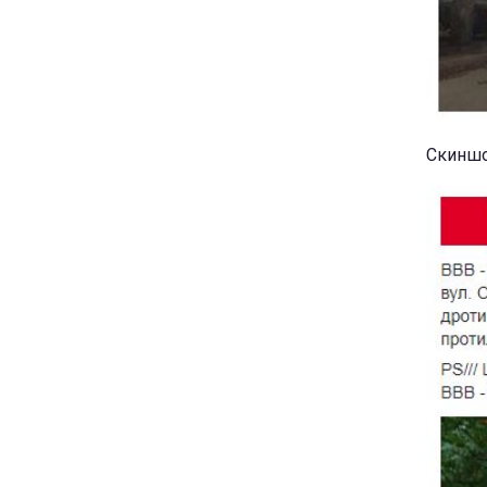
Скиншо