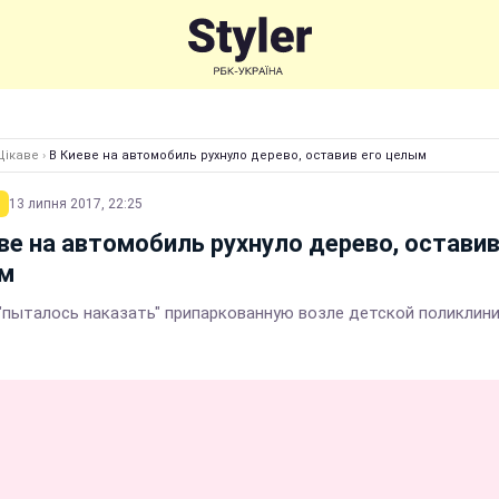
Цікаве
›
В Киеве на автомобиль рухнуло дерево, оставив его целым
13 липня 2017, 22:25
ве на автомобиль рухнуло дерево, оставив
м
"пыталось наказать" припаркованную возле детской поликлин