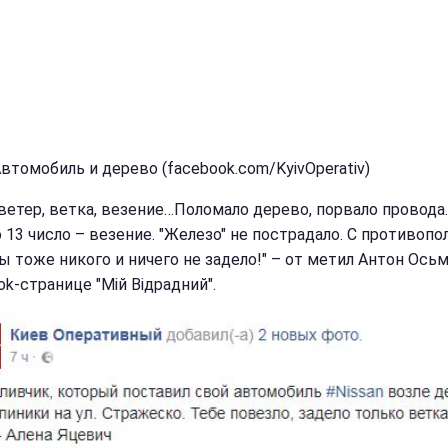
Автомобиль и дерево (facebook.com/KyivOperativ)
ветер, ветка, везение…Поломало дерево, порвало провода..
о 13 число – везение. "Железо" не пострадало. С противоп
ы тоже никого и ничего не задело!" – от метил Антон Осьм
k-странице "Мій Відрадний".