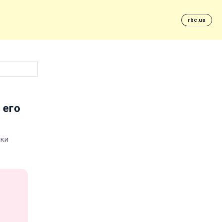
rbc.ua
 его
ики