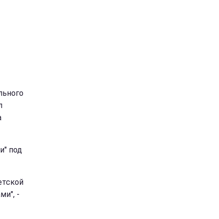
льного
л
а
и" под
етской
ми", -