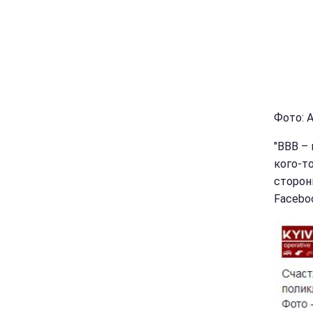
Фото: 
"ВВВ – 
кого-т
сторон
Faceboo