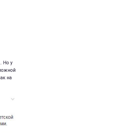
. Но у
оложной
ак на