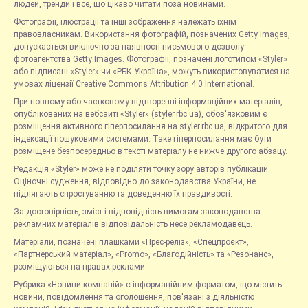
людей, тренди і все, що цікаво читати поза новинами.
Фотографії, ілюстрації та інші зображення належать їхнім
правовласникам. Використання фотографій, позначених Getty Images,
допускається виключно за наявності письмового дозволу
фотоагентства Getty Images. Фотографії, позначені логотипом «Styler»
або підписані «Styler» чи «РБК-Україна», можуть використовуватися на
умовах ліцензії Creative Commons Attribution 4.0 International.
При повному або частковому відтворенні інформаційних матеріалів,
опублікованих на вебсайті «Styler» (styler.rbc.ua), обов'язковим є
розміщення активного гіперпосилання на styler.rbc.ua, відкритого для
індексації пошуковими системами. Таке гіперпосилання має бути
розміщене безпосередньо в тексті матеріалу не нижче другого абзацу.
Редакція «Styler» може не поділяти точку зору авторів публікацій.
Оціночні судження, відповідно до законодавства України, не
підлягають спростуванню та доведенню їх правдивості.
За достовірність, зміст і відповідність вимогам законодавства
рекламних матеріалів відповідальність несе рекламодавець.
Матеріали, позначені плашками «Прес-реліз», «Спецпроєкт»,
«Партнерський матеріал», «Promo», «Благодійність» та «Резонанс»,
розміщуються на правах реклами.
Рубрика «Новини компаній» є інформаційним форматом, що містить
новини, повідомлення та оголошення, пов'язані з діяльністю