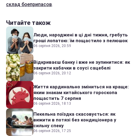
склад боеприпасов
.
Читайте також
Люди, народжені в ці дні тижня, гребуть
гроші лопатою: їм пощастило з пелюшок
06 серпня 2026, 20:59
Відкриваєш банку і вже не зупинитися: як
закрити кабачки в соусі сацебелі
06 серпня 2026, 20:12
Життя кардинально зміниться на краще:
яким знакам китайського гороскопа
пощастить 7 серпня
06 серпня 2026, 18:13
Пекельна поїздка скасовується: як
вижити в потязі без кондиціонера у
сильну спеку
06 серпня 2026, 17:25