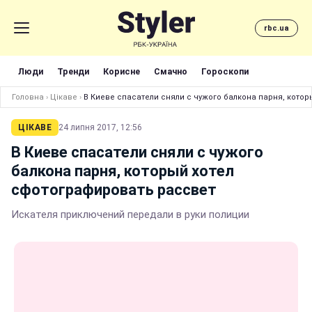
rbc.ua
Люди
Тренди
Корисне
Смачно
Гороскопи
Головна
›
Цікаве
›
В Киеве спасатели сняли с чужого балкона парня, кото
ЦІКАВЕ
24 липня 2017, 12:56
В Киеве спасатели сняли с чужого
балкона парня, который хотел
сфотографировать рассвет
Искателя приключений передали в руки полиции