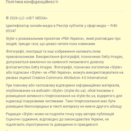
Політика конфіденційності
© 2026 LLC «UBT MEDIA»
Ідентифікатор онлайн-медіа в Реєстрі суб’єктів у сфері медіа — R40-
05347
Styler є розважальним проєктом «РБК-Україна», який розповідає про
людей, тренди і все, що цікаво читати поза новинами.
Фотографії, ілюстрації та інші зображення належать їхнім
правовласникам. Використання фотографій, позначених Getty Images,
допускається виключно за наявності письмового дозволу
фотоагентства Getty Images. Фотографії, позначені логотипом «Styler»
або підписані «Styler» чи «РБК-Україна», можуть використовуватися на
умовах ліцензії Creative Commons Attribution 4.0 International.
При повному або частковому відтворенні інформаційних матеріалів,
опублікованих на вебсайті «Styler» (styler.rbc.ua), обов'язковим є
розміщення активного гіперпосилання на styler.rbc.ua, відкритого для
індексації пошуковими системами. Таке гіперпосилання має бути
розміщене безпосередньо в тексті матеріалу не нижче другого абзацу.
Редакція «Styler» може не поділяти точку зору авторів публікацій.
Оціночні судження, відповідно до законодавства України, не
підлягають спростуванню та доведенню їх правдивості.