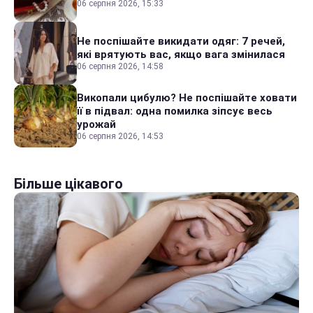
06 серпня 2026, 15:33
Не поспішайте викидати одяг: 7 речей,
які врятують вас, якщо вага змінилася
06 серпня 2026, 14:58
Викопали цибулю? Не поспішайте ховати
її в підвал: одна помилка зіпсує весь
урожай
06 серпня 2026, 14:53
Більше цікавого