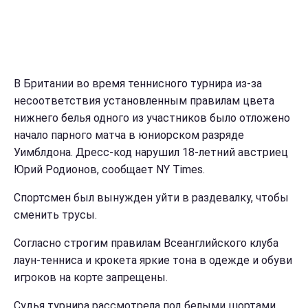
В Британии во время теннисного турнира из-за
несоответствия установленным правилам цвета
нижнего белья одного из участников было отложено
начало парного матча в юниорском разряде
Уимблдона. Дресс-код нарушил 18-летний австриец
Юрий Родионов, сообщает NY Times.
Спортсмен был вынужден уйти в раздевалку, чтобы
сменить трусы.
Согласно строгим правилам Всеанглийского клуба
лаун-тенниса и крокета яркие тона в одежде и обуви
игроков на корте запрещены.
Судья турнира рассмотрела под белыми шортами