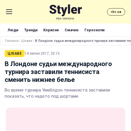
rbc.ua
Люди
Тренди
Корисне
Смачно
Гороскопи
Головна
›
Цікаве
›
В Лондоне судьи международного турнира заставили те
ЦІКАВЕ
14 липня 2017, 20:15
В Лондоне судьи международного
турнира заставили теннисиста
сменить нижнее белье
Во время турнира Уимблдон теннисиста заставили
показать, что надето под шортами