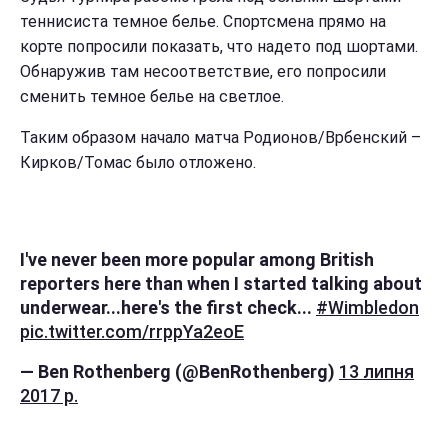
теннисиста темное белье. Спортсмена прямо на
корте попросили показать, что надето под шортами.
Обнаружив там несоответствие, его попросили
сменить темное белье на светлое.
Таким образом начало матча Родионов/Врбенский –
Кирков/Томас было отложено.
I've never been more popular among British
reporters here than when I started talking about
underwear...here's the first check...
#Wimbledon
pic.twitter.com/rrppYa2eoE
— Ben Rothenberg (@BenRothenberg)
13 липня
2017 р.