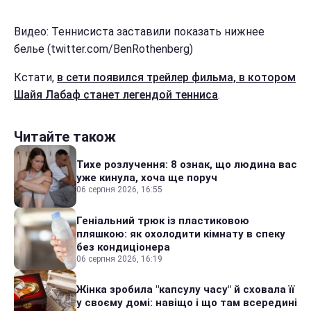
Видео: Теннисиста заставили показать нижнее
белье (twitter.com/BenRothenberg)
Кстати,
в сети появился трейлер фильма, в котором
Шайя Лабаф станет легендой тенниса
.
Читайте також
Тихе розлучення: 8 ознак, що людина вас
уже кинула, хоча ще поруч
06 серпня 2026, 16:55
Геніальний трюк із пластиковою
пляшкою: як охолодити кімнату в спеку
без кондиціонера
06 серпня 2026, 16:19
Жінка зробила "капсулу часу" й сховала її
у своєму домі: навіщо і що там всередині