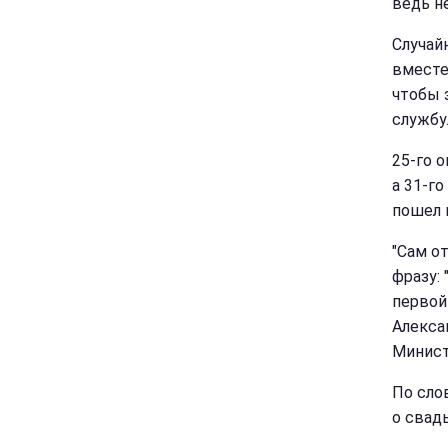
ведь н
Случайн
вместе
чтобы 
службу
25-го 
а 31-го
пошел 
"Сам о
фразу: 
первой 
Алекса
Минист
По сло
о свад