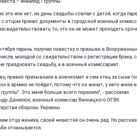
евеста – инвалид І группы.
о это или нет, но день свадьбы совпал с датой, когда пар
 с отцом принес документы в городской военный комисс
засвидетельствовать то, что он не может проходить сро
.
октября парень получил повестку о призыве в Вооруженны
 числа, молодой со свидетельством о регистрации брака, с
не праздновать свадьбу, а в военный комиссариат.
тец привел призывника в военкомат и сам отец за сына г
"он в армию не пойдет, потому что он женат, у него жена 
группы". Это меня больше всего поразило", - рассказал
ндр Данилюк, военный комиссар Винницкого ОГВК
ерства обороны Украины.
вам отца жениха, своей невестке он очень рад. Но расска
ьбе отказывается.