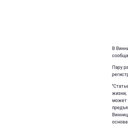
В Винн
сообща
Пару ра
регист
"Стать
жизни,
может 
предъя
Винниц
основа