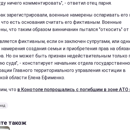
уду ничего комментировать", - ответил отец парня.
рак зарегистрировали, военные намерены оспаривать его 
 что есть основания считать его фиктивным. Военные
ны, что таким образом винничанин пытался "откосить" от
является фиктивным, если он заключен супругами, или одн
з намерения создания семьи и приобретения прав на обяза
ов. Но он может быть признан недействительным только 
ю суда", - констатирует начальник отдела государственн
рации Главного территориального управления юстиции в
кой области Елена Ефименко.
им, что
в Конотопе попрощались с погибшим в зоне АТО 
хед
йте також