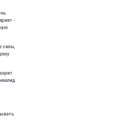
ень
ариат -
чную
е силы,
разу
оворит
инвалид
зывать