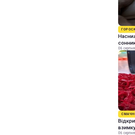
ГОРОС
Наснил
сонник
06 серпня
СМАЧН
Відкри
взимку
06 серпня