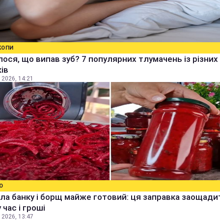
КОПИ
ося, що випав зуб? 7 популярних тлумачень із різних
ів
 2026, 14:21
О
ла банку і борщ майже готовий: ця заправка заощади
 час і гроші
 2026, 13:47