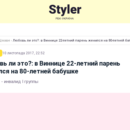
Цікаве
›
Любовь ли это?: в Виннице 22-летний парень женился на 80-летней б
10 листопада 2017, 22:52
ь ли это?: в Виннице 22-летний парень
ся на 80-летней бабушке
- инвалид І группы