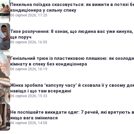
Пекельна поїздка скасовується: як вижити в потязі б
кондиціонера у сильну спеку
06 серпня 2026, 17:25
Тихе розлучення: 8 ознак, що людина вас уже кинула,
ще поруч
06 серпня 2026, 16:55
Геніальний трюк із пластиковою пляшкою: як охолод
кімнату в спеку без кондиціонера
06 серпня 2026, 16:19
Жінка зробила "капсулу часу" й сховала її у своєму дом
навіщо і що там всередині
06 серпня 2026, 15:33
Не поспішайте викидати одяг: 7 речей, які врятують в
якщо вага змінилася
06 серпня 2026, 14:58