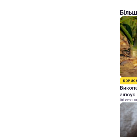
Більш
КОРИС
Викопа
зіпсує
06 серпня