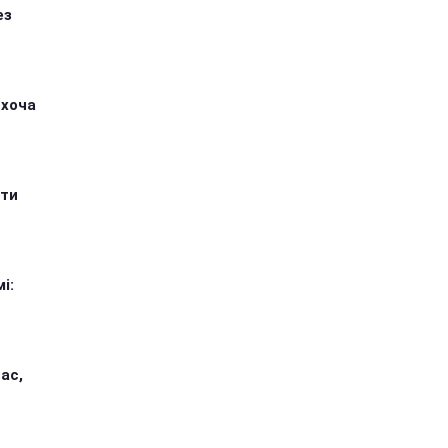
ез
 хоча
ити
і:
ас,