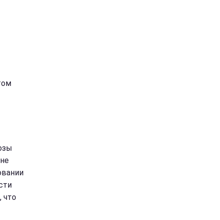
том
розы
 не
овании
сти
 что