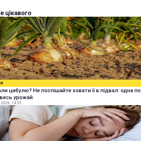
е цікавого
НЕ
ли цибулю? Не поспішайте ховати її в підвал: одна п
 весь урожай
 2026, 14:53