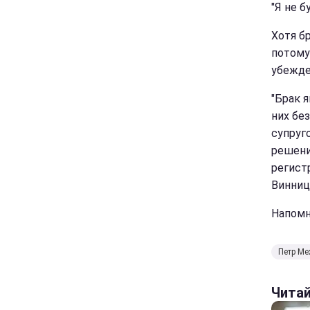
"Я не б
Хотя б
потому
убежде
"Брак 
них бе
супруг
решени
регист
Винниц
Напомн
Петр Ме
Чита