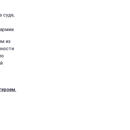
в суде,
 армии.
им из
нности
по
ой
героем.