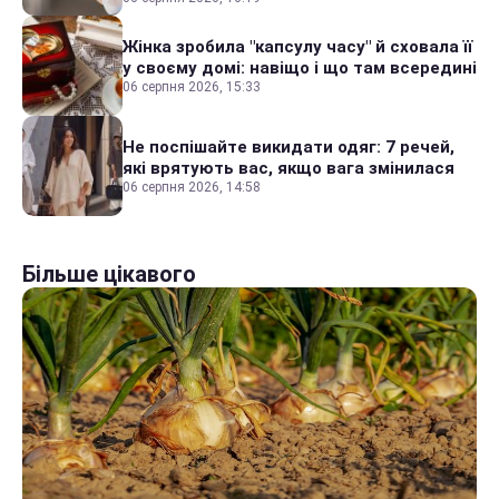
Жінка зробила "капсулу часу" й сховала її
у своєму домі: навіщо і що там всередині
06 серпня 2026, 15:33
Не поспішайте викидати одяг: 7 речей,
які врятують вас, якщо вага змінилася
06 серпня 2026, 14:58
Більше цікавого