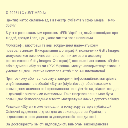
© 2026 LLC «UBT MEDIA»
Ідентифікатор онлайн-медіа в Реєстрі суб’єктів у сфері медіа — R40-
05347
Styler є розважальним проєктом «РБК-Україна», який розповідає про
людей, тренди і все, що цікаво читати поза новинами.
Фотографії, ілюстрації та інші зображення належать їхнім
правовласникам. Використання фотографій, позначених Getty Images,
допускається виключно за наявності письмового дозволу
фотоагентства Getty Images. Фотографії, позначені логотипом «Styler»
або підписані «Styler» чи «РБК-Україна», можуть використовуватися на
умовах ліцензії Creative Commons Attribution 4.0 International.
При повному або частковому відтворенні інформаційних матеріалів,
опублікованих на вебсайті «Styler» (styler.rbc.ua), обов'язковим є
розміщення активного гіперпосилання на styler.rbc.ua, відкритого для
індексації пошуковими системами. Таке гіперпосилання має бути
розміщене безпосередньо в тексті матеріалу не нижче другого абзацу.
Редакція «Styler» може не поділяти точку зору авторів публікацій.
Оціночні судження, відповідно до законодавства України, не
підлягають спростуванню та доведенню їх правдивості.
За достовірність, зміст і відповідність вимогам законодавства