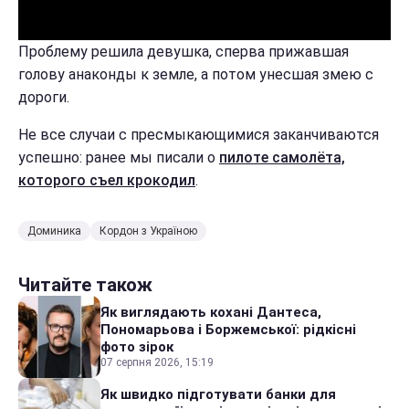
Проблему решила девушка, сперва прижавшая
голову анаконды к земле, а потом унесшая змею с
дороги.
Не все случаи с пресмыкающимися заканчиваются
успешно: ранее мы писали о
пилоте самолёта,
которого съел крокодил
.
Доминика
Кордон з Україною
Читайте також
Як виглядають кохані Дантеса,
Пономарьова і Боржемської: рідкісні
фото зірок
07 серпня 2026, 15:19
Як швидко підготувати банки для