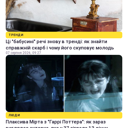
ТРЕНДИ
Ці "бабусині" речі знову в тренді: як знайти
справжній скарб і чому його скуповує молодь
07 серпня 2026, 09:27
ЛЮДИ
Плаксива Мірта з "Гаррі Поттера": як зараз
виглядає акторка, яка у 37 зіграла 13-річну