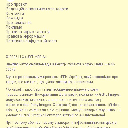
Про проєкт
Редакційна політика і стандарти
Контакти
Команда
Про компанію
Реклама
Правила користування
Правова інформація
Політика конфіденційності
© 2026 LLC «UBT MEDIA»
Ідентифікатор онлайн-медіа в Реєстрі суб’єктів у сфері медіа — R40-
05347
Styler є розважальним проєктом «РБК-Україна», який розповідає про
людей, тренди і все, що цікаво читати поза новинами.
Фотографії, ілюстрації та інші зображення належать їхнім
правовласникам. Використання фотографій, позначених Getty Images,
допускається виключно за наявності письмового дозволу
фотоагентства Getty Images. Фотографії, позначені логотипом «Styler»
або підписані «Styler» чи «РБК-Україна», можуть використовуватися на
умовах ліцензії Creative Commons Attribution 4.0 International.
При повному або частковому відтворенні інформаційних матеріалів,
опублікованих на вебсайті «Styler» (styler.rbc.ua), обов'язковим є