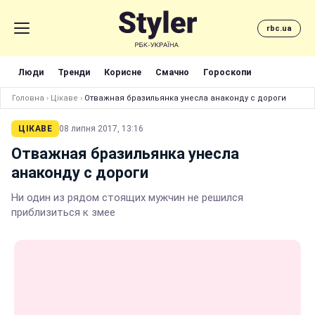
rbc.ua
Люди
Тренди
Корисне
Смачно
Гороскопи
Головна
›
Цікаве
›
Отважная бразильянка унесла анаконду с дороги
ЦІКАВЕ
08 липня 2017, 13:16
Отважная бразильянка унесла
анаконду с дороги
Ни один из рядом стоящих мужчин не решился
приблизиться к змее