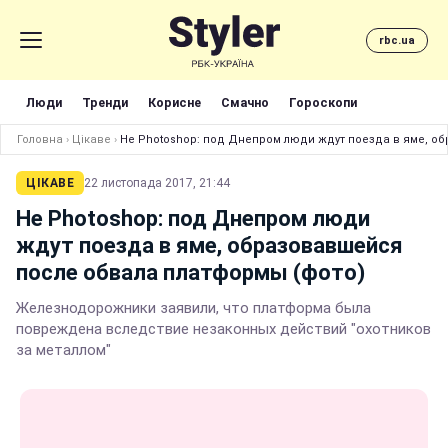
rbc.ua
Люди
Тренди
Корисне
Смачно
Гороскопи
Головна
›
Цікаве
›
Не Photoshop: под Днепром люди ждут поезда в яме, о
ЦІКАВЕ
22 листопада 2017, 21:44
Не Photoshop: под Днепром люди
ждут поезда в яме, образовавшейся
после обвала платформы (фото)
Железнодорожники заявили, что платформа была
повреждена вследствие незаконных действий "охотников
за металлом"