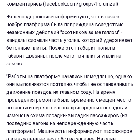
комментариев (facebook.com/groups/ForumZal)
Железнодорожники информируют, что в начале
ноября платформа была повреждена вследствие
незаконных действий "охотников за металлом" -
вандалы сломали часть уголка, который удерживает
бетонные плиты. Позже этот габарит попал в
габарит дрезины, после чего три плиты упали на
землю.
"Работы на платформе начались немедленно, однако
они выполняются поэтапно, чтобы не останавливать
движение поездов на главном ходу. На время
проведения ремонта было временно смещен место
остановки первого вагона пригородных поездов и
изменена схема посадки-высадки пассажиров (из
последних вагона на неповрежденную часть
платформы). Машинисты информируют пассажиров
о вынужденные неудобства заранее. Ни один