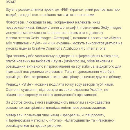
05347
Styler є розважальним проєктом «РБК-Україна», який розповідає про
людей, тренди і все, що цікаво читати поза новинами.
Фотографії, ілюстрації та інші зображення належать їхнім
правовласникам. Використання фотографій, позначених Getty Images,
допускається виключно за наявності письмового дозволу
фотоагентства Getty Images. Фотографії, позначені логотипом «Styler»
або підписані «Styler» чи «РБК-Україна», можуть використовуватися на
умовах ліцензії Creative Commons Attribution 4.0 International.
При повному або частковому відтворенні інформаційних матеріалів,
опублікованих на вебсайті «Styler» (styler.rbc.ua), обов'язковим є
розміщення активного гіперпосилання на styler.rbc.ua, відкритого для
індексації пошуковими системами. Таке гіперпосилання має бути
розміщене безпосередньо в тексті матеріалу не нижче другого абзацу.
Редакція «Styler» може не поділяти точку зору авторів публікацій.
Оціночні судження, відповідно до законодавства України, не
підлягають спростуванню та доведенню їх правдивості.
За достовірність, зміст і відповідність вимогам законодавства
рекламних матеріалів відповідальність несе рекламодавець.
Матеріали, позначені плашками «Прес-реліз», «Спецпроєкт»,
«Партнерський матеріал», «Promo», «Благодійність» та «Резонанс»,
розміщуються на правах реклами.