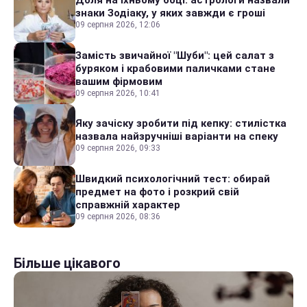
Доля на їхньому боці: астрологи назвали
знаки Зодіаку, у яких завжди є гроші
09 серпня 2026, 12:06
Замість звичайної "Шуби": цей салат з
буряком і крабовими паличками стане
вашим фірмовим
09 серпня 2026, 10:41
Яку зачіску зробити під кепку: стилістка
назвала найзручніші варіанти на спеку
09 серпня 2026, 09:33
Швидкий психологічний тест: обирай
предмет на фото і розкрий свій
справжній характер
09 серпня 2026, 08:36
Більше цікавого