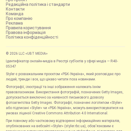
Редакційна політика і стандарти
Контакти
Команда
Про компанію
Реклама
Правила користування
Правова інформація
Політика конфіденційності
© 2026 LLC «UBT MEDIA»
Ідентифікатор онлайн-медіа в Реєстрі суб’єктів у сфері медіа — R40-
05347
Styler є розважальним проєктом «РБК-Україна», який розповідає про
людей, тренди і все, що цікаво читати поза новинами.
Фотографії, ілюстрації та інші зображення належать їхнім
правовласникам. Використання фотографій, позначених Getty Images,
допускається виключно за наявності письмового дозволу
фотоагентства Getty Images. Фотографії, позначені логотипом «Styler»
або підписані «Styler» чи «РБК-Україна», можуть використовуватися на
умовах ліцензії Creative Commons Attribution 4.0 International.
При повному або частковому відтворенні інформаційних матеріалів,
опублікованих на вебсайті «Styler» (styler.rbc.ua), обов'язковим є