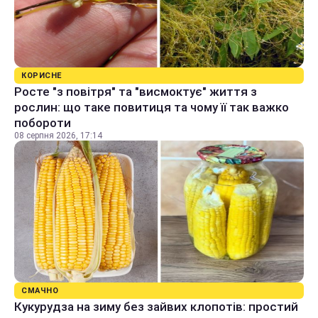
КОРИСНЕ
Росте "з повітря" та "висмоктує" життя з
рослин: що таке повитиця та чому її так важко
побороти
08 серпня 2026, 17:14
СМАЧНО
Кукурудза на зиму без зайвих клопотів: простий