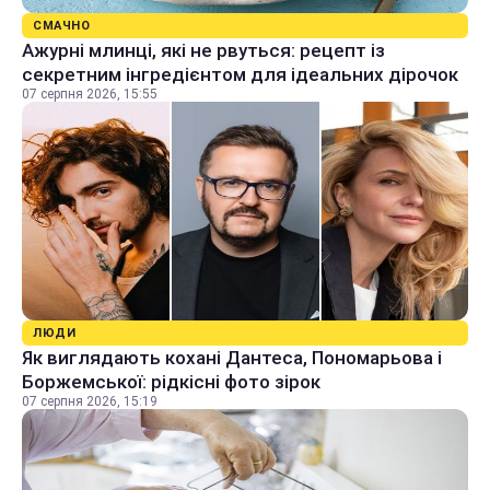
СМАЧНО
Ажурні млинці, які не рвуться: рецепт із
секретним інгредієнтом для ідеальних дірочок
07 серпня 2026, 15:55
ЛЮДИ
Як виглядають кохані Дантеса, Пономарьова і
Боржемської: рідкісні фото зірок
07 серпня 2026, 15:19