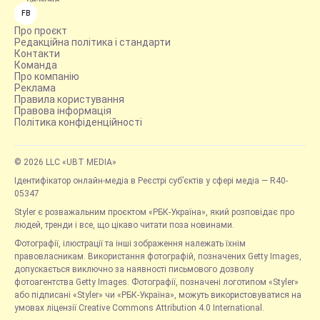
FB
Про проєкт
Редакційна політика і стандарти
Контакти
Команда
Про компанію
Реклама
Правила користування
Правова інформація
Політика конфіденційності
© 2026 LLC «UBT MEDIA»
Ідентифікатор онлайн-медіа в Реєстрі суб’єктів у сфері медіа — R40-
05347
Styler є розважальним проєктом «РБК-Україна», який розповідає про
людей, тренди і все, що цікаво читати поза новинами.
Фотографії, ілюстрації та інші зображення належать їхнім
правовласникам. Використання фотографій, позначених Getty Images,
допускається виключно за наявності письмового дозволу
фотоагентства Getty Images. Фотографії, позначені логотипом «Styler»
або підписані «Styler» чи «РБК-Україна», можуть використовуватися на
умовах ліцензії Creative Commons Attribution 4.0 International.