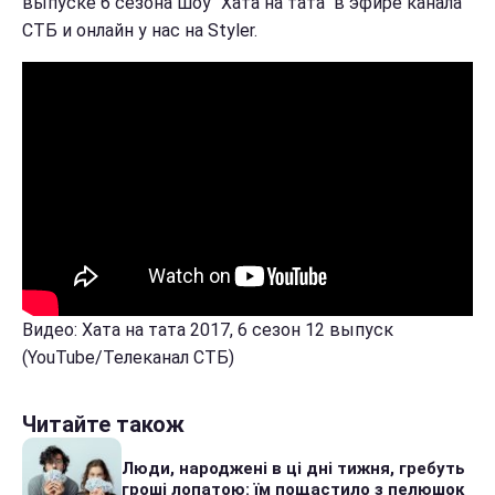
выпуске 6 сезона шоу "Хата на тата" в эфире канала
СТБ и онлайн у нас на Styler.
Видео: Хата на тата 2017, 6 сезон 12 выпуск
(YouTube/Телеканал СТБ)
Читайте також
Люди, народжені в ці дні тижня, гребуть
гроші лопатою: їм пощастило з пелюшок