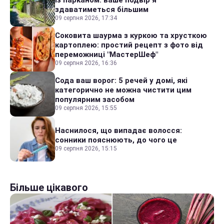
із парканом: ваше подвір'я
здаватиметься більшим
09 серпня 2026, 17:34
Соковита шаурма з куркою та хрусткою
картоплею: простий рецепт з фото від
переможниці "МастерШеф"
09 серпня 2026, 16:36
Сода ваш ворог: 5 речей у домі, які
категорично не можна чистити цим
популярним засобом
09 серпня 2026, 15:55
Наснилося, що випадає волосся:
сонники пояснюють, до чого це
09 серпня 2026, 15:15
Більше цікавого