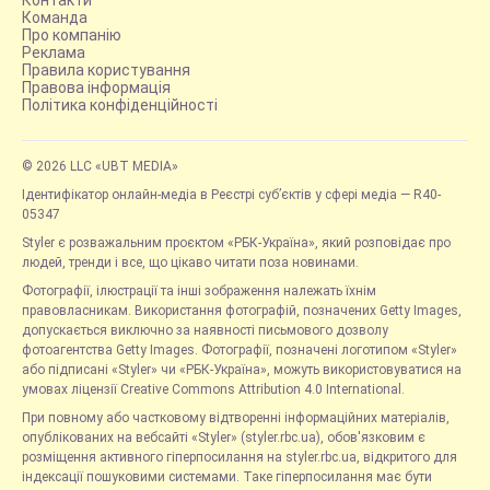
Команда
Про компанію
Реклама
Правила користування
Правова інформація
Політика конфіденційності
© 2026 LLC «UBT MEDIA»
Ідентифікатор онлайн-медіа в Реєстрі суб’єктів у сфері медіа — R40-
05347
Styler є розважальним проєктом «РБК-Україна», який розповідає про
людей, тренди і все, що цікаво читати поза новинами.
Фотографії, ілюстрації та інші зображення належать їхнім
правовласникам. Використання фотографій, позначених Getty Images,
допускається виключно за наявності письмового дозволу
фотоагентства Getty Images. Фотографії, позначені логотипом «Styler»
або підписані «Styler» чи «РБК-Україна», можуть використовуватися на
умовах ліцензії Creative Commons Attribution 4.0 International.
При повному або частковому відтворенні інформаційних матеріалів,
опублікованих на вебсайті «Styler» (styler.rbc.ua), обов'язковим є
розміщення активного гіперпосилання на styler.rbc.ua, відкритого для
індексації пошуковими системами. Таке гіперпосилання має бути