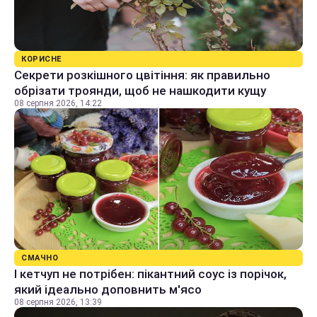
КОРИСНЕ
Секрети розкішного цвітіння: як правильно
обрізати троянди, щоб не нашкодити кущу
08 серпня 2026, 14:22
СМАЧНО
І кетчуп не потрібен: пікантний соус із порічок,
який ідеально доповнить м'ясо
08 серпня 2026, 13:39