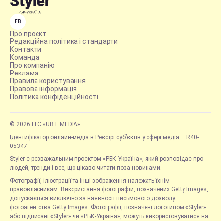
FB
Про проєкт
Редакційна політика і стандарти
Контакти
Команда
Про компанію
Реклама
Правила користування
Правова інформація
Політика конфіденційності
© 2026 LLC «UBT MEDIA»
Ідентифікатор онлайн-медіа в Реєстрі суб’єктів у сфері медіа — R40-
05347
Styler є розважальним проєктом «РБК-Україна», який розповідає про
людей, тренди і все, що цікаво читати поза новинами.
Фотографії, ілюстрації та інші зображення належать їхнім
правовласникам. Використання фотографій, позначених Getty Images,
допускається виключно за наявності письмового дозволу
фотоагентства Getty Images. Фотографії, позначені логотипом «Styler»
або підписані «Styler» чи «РБК-Україна», можуть використовуватися на