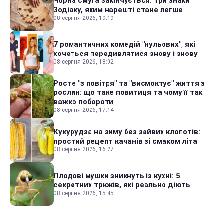
Чорна смуга закінчується: три знаки
Зодіаку, яким нарешті стане легше
08 серпня 2026, 19:19
7 романтичних комедій "нульових", які
хочеться передивлятися знову і знову
08 серпня 2026, 18:02
Росте "з повітря" та "висмоктує" життя з
рослин: що таке повитиця та чому її так
важко побороти
08 серпня 2026, 17:14
Кукурудза на зиму без зайвих клопотів:
простий рецепт качанів зі смаком літа
08 серпня 2026, 16:27
Плодові мушки зникнуть із кухні: 5
секретних трюків, які реально діють
08 серпня 2026, 15:45