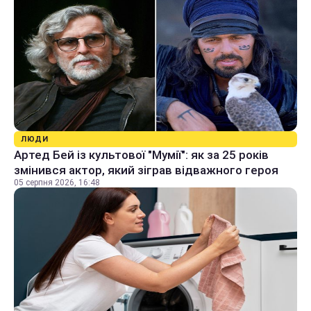
ЛЮДИ
Артед Бей із культової "Мумії": як за 25 років
змінився актор, який зіграв відважного героя
05 серпня 2026, 16:48