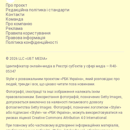
Про проєкт
Редакційна політика і стандарти
Контакти
Команда
Про компанію
Реклама
Правила користування
Правова інформація
Політика конфіденційності
© 2026 LLC «UBT MEDIA»
Ідентифікатор онлайн-медіа в Реєстрі суб’єктів у сфері медіа — R40-
05347
Styler є розважальним проєктом «РБК-Україна», який розповідає про
людей, тренди і все, що цікаво читати поза новинами.
Фотографії, ілюстрації та інші зображення належать їхнім
правовласникам. Використання фотографій, позначених Getty Images,
допускається виключно за наявності письмового дозволу
фотоагентства Getty Images. Фотографії, позначені логотипом «Styler»
або підписані «Styler» чи «РБК-Україна», можуть використовуватися на
умовах ліцензії Creative Commons Attribution 4.0 International.
При повному або частковому відтворенні інформаційних матеріалів,