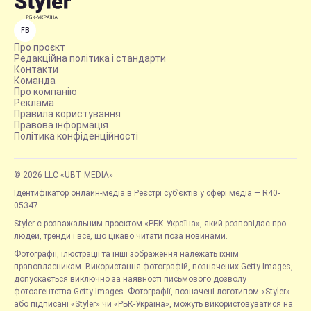
FB
Про проєкт
Редакційна політика і стандарти
Контакти
Команда
Про компанію
Реклама
Правила користування
Правова інформація
Політика конфіденційності
© 2026 LLC «UBT MEDIA»
Ідентифікатор онлайн-медіа в Реєстрі суб’єктів у сфері медіа — R40-
05347
Styler є розважальним проєктом «РБК-Україна», який розповідає про
людей, тренди і все, що цікаво читати поза новинами.
Фотографії, ілюстрації та інші зображення належать їхнім
правовласникам. Використання фотографій, позначених Getty Images,
допускається виключно за наявності письмового дозволу
фотоагентства Getty Images. Фотографії, позначені логотипом «Styler»
або підписані «Styler» чи «РБК-Україна», можуть використовуватися на