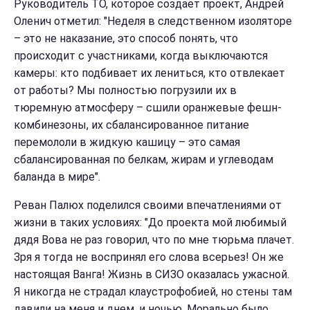
Руководитель ТО, которое создает проект, Андрей
Оленич отметил: "Неделя в следственном изоляторе
– это не наказание, это способ понять, что
происходит с участниками, когда выключаются
камеры: кто подбивает их лениться, кто отвлекает
от работы? Мы полностью погрузили их в
тюремную атмосферу – сшили оранжевые фешн-
комбинезоны, их сбалансированное питание
перемололи в жидкую кашицу – это самая
сбалансированная по белкам, жирам и углеводам
баланда в мире".
Реван Палюх поделился своими впечатлениями от
жизни в таких условиях: "До проекта мой любимый
дядя Вова не раз говорил, что по мне тюрьма плачет.
Зря я тогда не воспринял его слова всерьез! Он же
настоящая Ванга! Жизнь в СИЗО оказалась ужасной.
Я никогда не страдал клаустрофобией, но стены там
давили на меня и днем, и ночью. Морально было