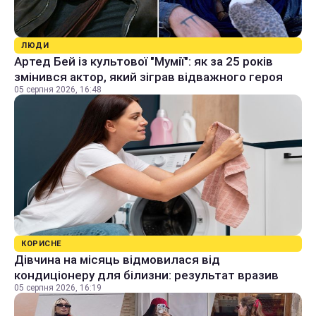
ЛЮДИ
Артед Бей із культової "Мумії": як за 25 років
змінився актор, який зіграв відважного героя
05 серпня 2026, 16:48
КОРИСНЕ
Дівчина на місяць відмовилася від
кондиціонеру для білизни: результат вразив
05 серпня 2026, 16:19