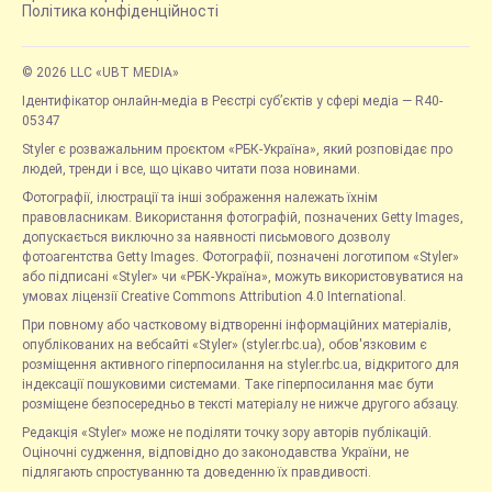
Політика конфіденційності
© 2026 LLC «UBT MEDIA»
Ідентифікатор онлайн-медіа в Реєстрі суб’єктів у сфері медіа — R40-
05347
Styler є розважальним проєктом «РБК-Україна», який розповідає про
людей, тренди і все, що цікаво читати поза новинами.
Фотографії, ілюстрації та інші зображення належать їхнім
правовласникам. Використання фотографій, позначених Getty Images,
допускається виключно за наявності письмового дозволу
фотоагентства Getty Images. Фотографії, позначені логотипом «Styler»
або підписані «Styler» чи «РБК-Україна», можуть використовуватися на
умовах ліцензії Creative Commons Attribution 4.0 International.
При повному або частковому відтворенні інформаційних матеріалів,
опублікованих на вебсайті «Styler» (styler.rbc.ua), обов'язковим є
розміщення активного гіперпосилання на styler.rbc.ua, відкритого для
індексації пошуковими системами. Таке гіперпосилання має бути
розміщене безпосередньо в тексті матеріалу не нижче другого абзацу.
Редакція «Styler» може не поділяти точку зору авторів публікацій.
Оціночні судження, відповідно до законодавства України, не
підлягають спростуванню та доведенню їх правдивості.