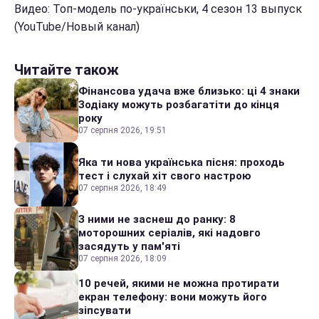
Видео: Топ-модель по-українськи, 4 сезон 13 выпуск
(YouTube/Новый канал)
Читайте також
Фінансова удача вже близько: ці 4 знаки
Зодіаку можуть розбагатіти до кінця
року
07 серпня 2026, 19:51
Яка ти нова українська пісня: проходь
тест і слухай хіт свого настрою
07 серпня 2026, 18:49
З ними не заснеш до ранку: 8
моторошних серіалів, які надовго
засядуть у пам'яті
07 серпня 2026, 18:09
10 речей, якими не можна протирати
екран телефону: вони можуть його
зіпсувати