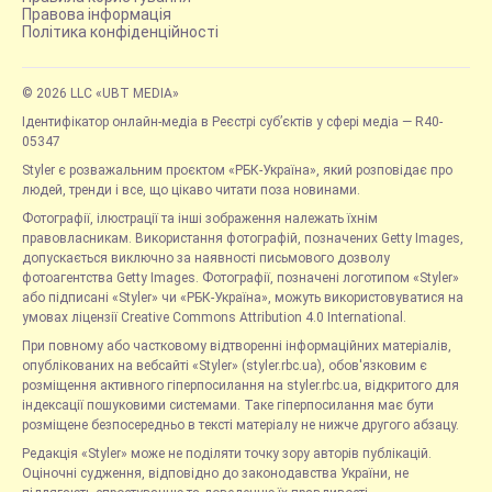
Правова інформація
Політика конфіденційності
© 2026 LLC «UBT MEDIA»
Ідентифікатор онлайн-медіа в Реєстрі суб’єктів у сфері медіа — R40-
05347
Styler є розважальним проєктом «РБК-Україна», який розповідає про
людей, тренди і все, що цікаво читати поза новинами.
Фотографії, ілюстрації та інші зображення належать їхнім
правовласникам. Використання фотографій, позначених Getty Images,
допускається виключно за наявності письмового дозволу
фотоагентства Getty Images. Фотографії, позначені логотипом «Styler»
або підписані «Styler» чи «РБК-Україна», можуть використовуватися на
умовах ліцензії Creative Commons Attribution 4.0 International.
При повному або частковому відтворенні інформаційних матеріалів,
опублікованих на вебсайті «Styler» (styler.rbc.ua), обов'язковим є
розміщення активного гіперпосилання на styler.rbc.ua, відкритого для
індексації пошуковими системами. Таке гіперпосилання має бути
розміщене безпосередньо в тексті матеріалу не нижче другого абзацу.
Редакція «Styler» може не поділяти точку зору авторів публікацій.
Оціночні судження, відповідно до законодавства України, не