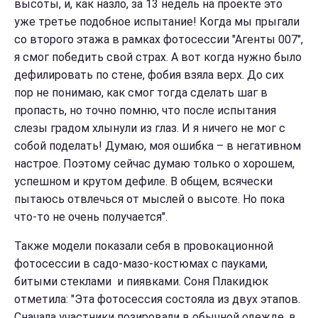
высоты, и, как назло, за 13 недель на проекте это
уже третье подобное испытание! Когда мы прыгали
со второго этажа в рамках фотосессии "Агенты 007",
я смог победить свой страх. А вот когда нужно было
дефилировать по стене, фобия взяла верх. До сих
пор не понимаю, как смог тогда сделать шаг в
пропасть, но точно помню, что после испытания
слезы градом хлынули из глаз. И я ничего не мог с
собой поделать! Думаю, моя ошибка – в негативном
настрое. Поэтому сейчас думаю только о хорошем,
успешном и крутом дефиле. В общем, всячески
пытаюсь отвлечься от мыслей о высоте. Но пока
что-то не очень получается".
Также модели показали себя в провокационной
фотосессии в садо-мазо-костюмах с пауками,
битыми стеклами и пиявками. Соня Плакидюк
отметила: "Эта фотосессия состояла из двух этапов.
Сначала участники позировали в обычной одежде, в