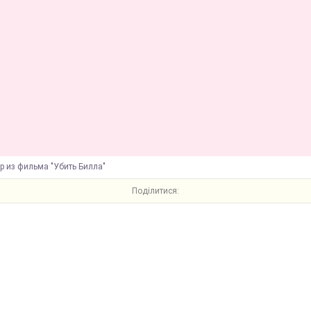
р из фильма "Убить Билла"
Поділитися: