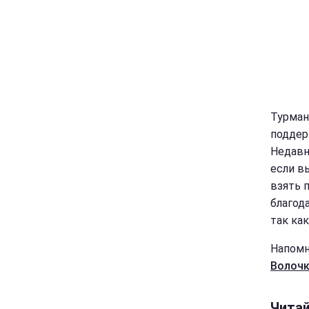
Турман 
поддер
Недавно
если в
взять п
благода
так ка
Напомн
Волочк
Чита