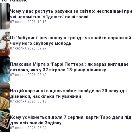
Чому у вас ростуть рахунки за світло: несподівані пр
які непомітно "з'їдають" ваші гроші
07 серпня 2026, 10:15
Ці "бабусині" речі знову в тренді: як знайти справжній
чому його скуповує молодь
07 серпня 2026, 09:27
Плаксива Мірта з "Гаррі Поттера": як зараз виглядає
акторка, яка у 37 зіграла 13-річну дівчинку
07 серпня 2026, 08:49
На цій картинці є щось зайве: знайди за 20 секунд і
дізнайся, наскільки ти уважний
07 серпня 2026, 08:18
Кому усміхнеться доля 7 серпня: карти Таро дали під
для всіх знаків Зодіаку
07 серпня 2026, 06:02