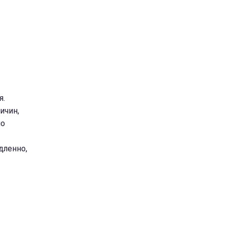
я.
ичин,
но
дленно,