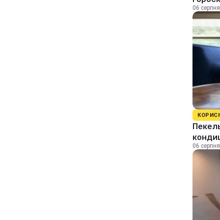
06 серпня
КОРИС
Пекель
кондиц
06 серпня