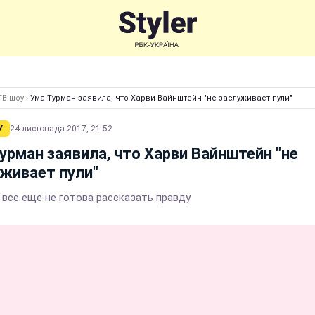
ТВ-шоу
›
Ума Турман заявила, что Харви Вайнштейн "не заслуживает пули"
У
24 листопада 2017, 21:52
урман заявила, что Харви Вайнштейн "не
живает пули"
 все еще не готова рассказать правду