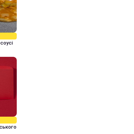
 соусі
йського