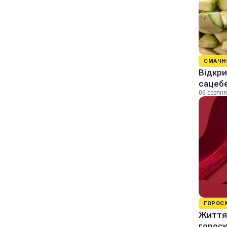
СМАЧН
Відкри
сацеб
06 серпня
ГОРОС
Життя 
горос