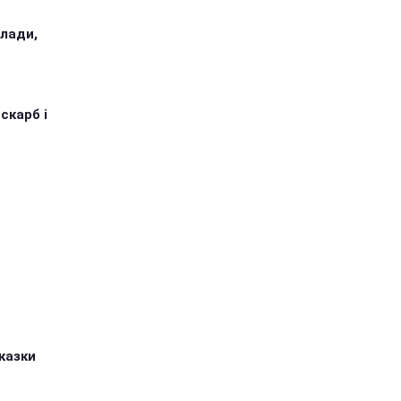
илади,
 скарб і
казки