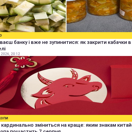
О
ваєш банку і вже не зупинитися: як закрити кабачки в
елі
 2026, 20:12
КОПИ
кардинально зміниться на краще: яким знакам кита
копа пощастить 7 серпня