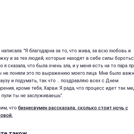
написала: "Я благодарна за то, что жива, за всю любовь и
жку и за тех людей, которые находят в себе силы боротьс
 я сказала, что была очень зла, и у меня есть на то пара пр
ы не поняли это по выражению моего лица. Мне было важ
аузу и подумать, так что ... поздравляю всех с Днем
рения, кроме тебя, Харви. Я рада, что процесс идет так ме
к пули ты не заслуживаешь".
им, что
бизнесвумен рассказала, сколько стоит ночь с
овой.
йте також