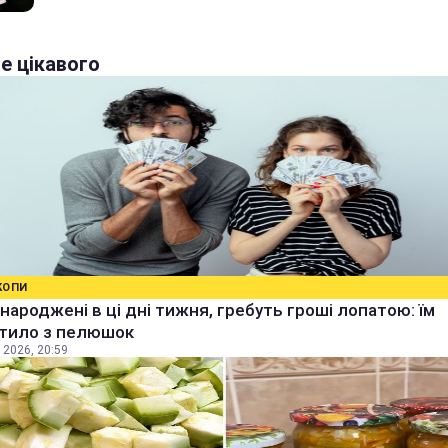
е цікавого
КОПИ
народжені в ці дні тижня, гребуть гроші лопатою: їм
тило з пелюшок
 2026, 20:59